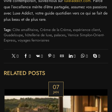
vivre contemporain, suivez-nous sur
luxe-addict.com
. Parce
que l’excellence mérite d’être partagée, assumez vos passions
avec Luxe Addict, votre guide quotidien vers ce qui se fait de
plus beau et de plus rare.
Tags:
Côte amalfitaine
,
Crème de la Crème
,
expérience client
,
Guadeloupe
,
hôtellerie de luxe
,
palaces
,
Venice Simplon-Orient-
Express
,
voyages ferroviaires
RELATED POSTS
07
JAN