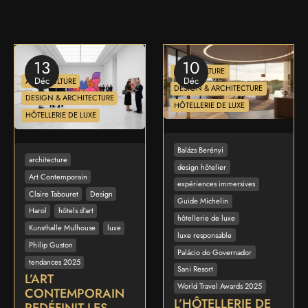
13
10
ART & CULTURE
Déc
Déc
ART & CULTURE
DESIGN & ARCHITECTURE
DESIGN & ARCHITECTURE
HÔTELLERIE DE LUXE
HÔTELLERIE DE LUXE
Balázs Berényi
architecture
design hôtelier
Art Contemporain
expériences immersives
Claire Tabouret
Design
Guide Michelin
Harol
hôtels d'art
hôtellerie de luxe
Kunsthalle Mulhouse
luxe
luxe responsable
Philip Guston
Palácio do Governador
tendances 2025
Sani Resort
L’ART
World Travel Awards 2025
CONTEMPORAIN
L’HÔTELLERIE DE