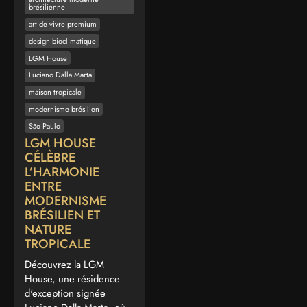
brésilienne
art de vivre premium
design bioclimatique
LGM House
Luciano Dalla Marta
maison tropicale
modernisme brésilien
São Paulo
LGM HOUSE
CÉLÈBRE
L’HARMONIE
ENTRE
MODERNISME
BRÉSILIEN ET
NATURE
TROPICALE
Découvrez la LGM
House, une résidence
d'exception signée