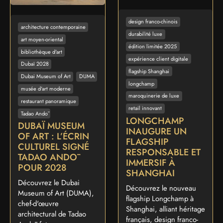
design franco-chinois
architecture contemporaine
durabilité luxe
art moyen-oriental
édition limitée 2025
bibliothèque d'art
expérience client digitale
Dubaï 2028
flagship Shanghai
Dubai Museum of Art
DUMA
longchamp
musée d'art moderne
maroquinerie de luxe
restaurant panoramique
retail innovant
Tadao Andō
LONGCHAMP
DUBAÏ MUSEUM
INAUGURE UN
OF ART : L’ÉCRIN
FLAGSHIP
CULTUREL SIGNÉ
RESPONSABLE ET
TADAO ANDŌ
IMMERSIF À
POUR 2028
SHANGHAI
Découvrez le Dubai
Découvrez le nouveau
Museum of Art (DUMA),
flagship Longchamp à
chef-d'œuvre
Shanghai, alliant héritage
architectural de Tadao
français, design franco-