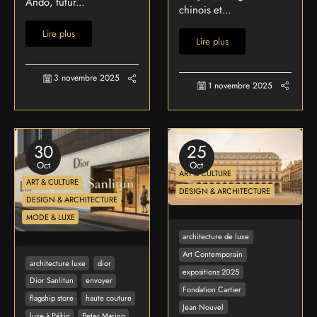
Andō, futur...
chinois et...
Lire plus
Lire plus
3 novembre 2025
1 novembre 2025
30
25
Oct
Oct
ART & CULTURE
ART & CULTURE
DESIGN & ARCHITECTURE
DESIGN & ARCHITECTURE
MODE & LUXE
architecture de luxe
Art Contemporain
architecture luxe
dior
expositions 2025
Dior Sanlitun
envoyer
Fondation Cartier
flagship store
haute couture
Jean Nouvel
luxe à Pékin
Peter Marino