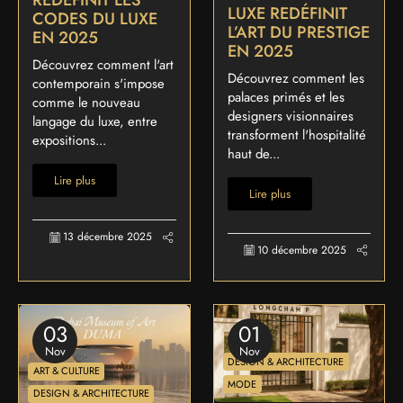
REDÉFINIT LES
LUXE REDÉFINIT
CODES DU LUXE
L’ART DU PRESTIGE
EN 2025
EN 2025
Découvrez comment l'art
Découvrez comment les
contemporain s'impose
palaces primés et les
comme le nouveau
designers visionnaires
langage du luxe, entre
transforment l'hospitalité
expositions...
haut de...
Lire plus
Lire plus
13 décembre 2025
10 décembre 2025
03
01
Nov
Nov
DESIGN & ARCHITECTURE
ART & CULTURE
MODE
DESIGN & ARCHITECTURE