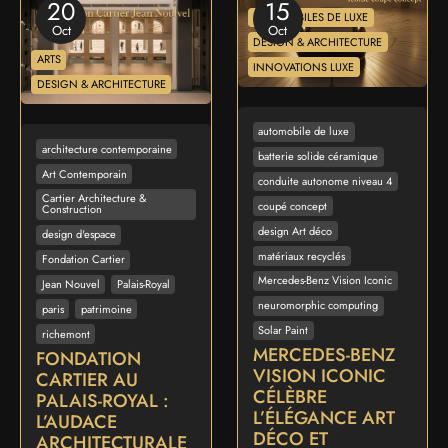
20
15
AUTOMOBILES DE LUXE
Oct
Oct
DESIGN & ARCHITECTURE
ARTS
INNOVATIONS LUXE
DESIGN & ARCHITECTURE
automobile de luxe
architecture contemporaine
batterie solide céramique
Art Contemporain
conduite autonome niveau 4
Cartier Architecture &
coupé concept
Construction
design Art déco
design d'espace
matériaux recyclés
Fondation Cartier
Mercedes-Benz Vision Iconic
Jean Nouvel
Palais-Royal
neuromorphic computing
paris
patrimoine
Solar Paint
richemont
MERCEDES-BENZ
FONDATION
VISION ICONIC
CARTIER AU
CÉLÈBRE
PALAIS-ROYAL :
L’ÉLÉGANCE ART
L’AUDACE
DÉCO ET
ARCHITECTURALE