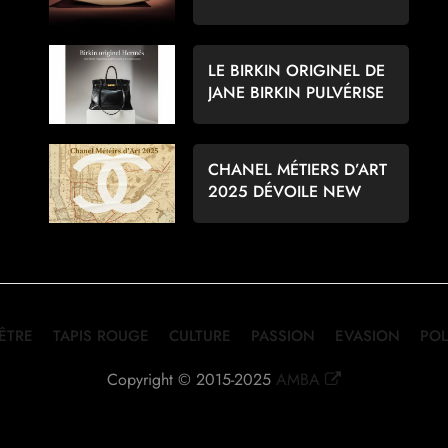
POUR LES AMATEURS
D’ÉCHECS
LE BIRKIN ORIGINEL DE
JANE BIRKIN PULVÉRISE
LES RECORDS À 8,6
MILLIONS D’EUROS
CHANEL MÉTIERS D’ART
2025 DÉVOILE NEW
YORK PAR MATTHIEU
BLAZY
-ÊTRE
TAPIS ROUGE
CULTURE
PASSION
EVASION
POL
Copyright © 2015-2025
AMBA