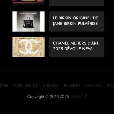
POUR LES AMATEURS
D’ÉCHECS
LE BIRKIN ORIGINEL DE
JANE BIRKIN PULVÉRISE
LES RECORDS À 8,6
MILLIONS D’EUROS
CHANEL MÉTIERS D’ART
2025 DÉVOILE NEW
YORK PAR MATTHIEU
BLAZY
-ÊTRE
TAPIS ROUGE
CULTURE
PASSION
EVASION
POL
Copyright © 2015-2025
AMBA