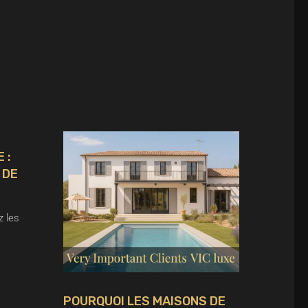
T
 :
 DE
z les
POURQUOI LES MAISONS DE