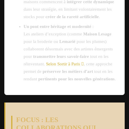
maisons commencent à
intégrer cette dynamique
dans leur stratégie, en limitant volontairement les
stocks pour
créer de la rareté artificielle
.
Un pont entre héritage et modernité
:
Les ateliers d’exception (comme
Maison Lesage
pour la broderie ou
Lemarié
pour les plumes)
collaborent désormais avec des artistes émergents
pour
transmettre leurs savoir-faire
tout en les
réinventant.
Selon Sortir à Paris
, cette approche
permet de
préserver les métiers d’art
tout en les
rendant
pertinents pour les nouvelles générations
.
FOCUS : LES
COLLABORATIONS QUI