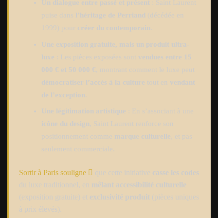
Un dialogue entre passé et présent
: Saint Laurent
puise dans
l’héritage de Perriand
(décédée en
1999) pour
créer du contemporain
.
Une exposition gratuite, mais un produit ultra-
luxe
: Les pièces exposées sont
vendues entre 15
000 € et 50 000 €
, montrant comment le luxe peut
démocratiser l’accès à la culture
tout en
vendant
de l’exception
.
Une légitimation artistique
: En s’associant à une
icône du design
, Saint Laurent renforce son
positionnement comme
marque culturelle
, et pas
seulement commerciale.
Sortir à Paris souligne
que cette initiative
casse les codes
du luxe traditionnel, en
mêlant accessibilité culturelle
(exposition gratuite) et
exclusivité produit
(pièces uniques
à prix élevés).