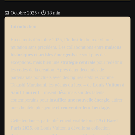
📅 Octobre 2025 • ⏱️ 18 min
Introduction
En ce mois d’octobre 2025, l’industrie du luxe vit une
mutation sans précédent. Les collaborations entre
maisons
historiques
et
artistes émergents
ne sont plus des
exceptions, mais bien une
stratégie centrale
pour redéfinir
les codes de la création. Après deux décennies de
partenariats ponctuels avec des figures établies comme
Takashi Murakami, les géants du luxe – de
Louis Vuitton
à
Saint Laurent
– misent désormais sur des talents
contemporains pour
insuffler une nouvelle énergie
, attirer
une clientèle plus jeune et
réinventer leur héritage
.
Cette tendance, particulièrement visible lors d’
Art Basel
Paris 2025
, où Louis Vuitton a dévoilé sa collection