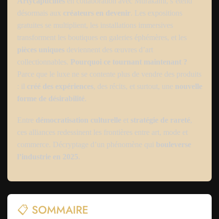
Artycapucines
en collaboration avec Murakami, s’étend
désormais aux
créateurs en devenir
. Les expositions
gratuites se multiplient, les installations immersives
transforment les boutiques en galeries éphémères, et les
pièces uniques
deviennent des œuvres d’art
collectionnables.
Pourquoi ce tournant maintenant ?
Parce que le luxe ne se contente plus de vendre des produits
: il
créé des expériences
, des récits, et surtout, une
nouvelle
forme de désirabilité
.
Entre
démocratisation culturelle
et
stratégie de rareté
,
ces alliances redessinent les frontières entre art, mode et
commerce. Décryptage d’un phénomène qui
bouleverse
l’industrie en 2025
.
📋 SOMMAIRE