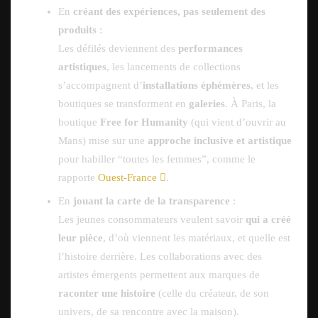
En
créant des expériences, pas seulement des
produits
:
Les défilés deviennent des
performances
artistiques
, les lancements de collections
s’accompagnent d’
installations éphémères
, et les
boutiques se transforment en
galeries
. À Paris, la
boutique
Free for Humanity
(qui vient d’ouvrir au
Mans) mise sur une
approche inclusive et artistique
pour habiller “toutes les femmes”, comme le
rapporte
Ouest-France
.
En
jouant la carte de la transparence
:
Les jeunes consommateurs veulent savoir
qui a créé
leur pièce
, d’où viennent les matériaux, et quelle est
l’histoire derrière. Les collaborations avec des
artistes émergents permettent aux marques de
raconter une histoire
(celle du créateur, de son
univers, de sa rencontre avec la maison).