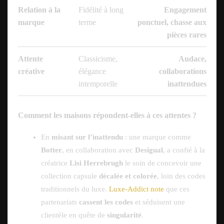
Relation à la
Fidélité à long
Engagement
marque
terme
ponctuel, chasse aux
pièces rares
Attente
Classicisme,
Audace,
créative
élégance
collaborations
intemporelle
inattendues
Comment les maisons répondent-elles à ces attentes ?
En
misant sur l’inattendu
: une marque comme
Botter
, en collaboration avec
Desigual
, a confié à la
créatrice
Lisi Herrebrugh
le soin de concevoir une
collection capsule
décalée et colorée
, loin des codes
traditionnels du luxe.
Luxe-Addict note
que ces
partenariats
cassent les codes
et séduisent une
clientèle en quête de
singularité
.