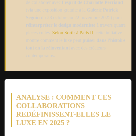
de collaborer avec
l’esprit de Charlotte Perriand
(via une exposition gratuite à la
Galerie Patrick
Seguin
du 23 octobre au 22 novembre 2025) pour
réinterpréter le design moderniste
à travers quatre
pièces cultes.
Selon Sortir à Paris
, cette initiative
montre comment le luxe peut
puiser dans l’histoire
tout en la réinventant
avec des créateurs
contemporains.
ANALYSE : COMMENT CES
COLLABORATIONS
REDÉFINISSENT-ELLES LE
LUXE EN 2025 ?