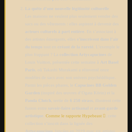
La quête d’une nouvelle légitimité culturelle
Les maisons ne veulent plus seulement vendre des
sacs ou des vêtements : elles aspirent à devenir des
acteurs culturels à part entière
. En s’associant à
des artistes émergents, elles
s’inscrivent dans l’air
du temps
tout en
créant de la rareté
. L’exemple le
plus frappant ? La
collection Artycapucines
de
Louis Vuitton, présentée cette semaine à
Art Basel
Paris
, où Takashi Murakami a réinventé onze
modèles de sacs avec son univers psychédélique.
Parmi les pièces phares, le
Capucines BB Golden
Garden
(inspiré des œuvres d’Ogata Kōrin) et la
Panda Clutch
, sertie de
6 250 strass
, illustrent cette
fusion entre
savoir-faire artisanal
et
avant-garde
artistique
.
Comme le rapporte Hypebeast
, cette
collection s’inscrit dans la lignée des
Artycapucines
, lancées en 2019 avec six artistes