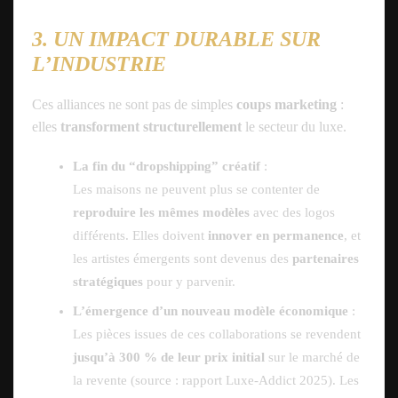
3. UN IMPACT DURABLE SUR
L’INDUSTRIE
Ces alliances ne sont pas de simples
coups marketing
:
elles
transforment structurellement
le secteur du luxe.
La fin du “dropshipping” créatif
:
Les maisons ne peuvent plus se contenter de
reproduire les mêmes modèles
avec des logos
différents. Elles doivent
innover en permanence
, et
les artistes émergents sont devenus des
partenaires
stratégiques
pour y parvenir.
L’émergence d’un nouveau modèle économique
:
Les pièces issues de ces collaborations se revendent
jusqu’à 300 % de leur prix initial
sur le marché de
la revente (source : rapport Luxe-Addict 2025). Les