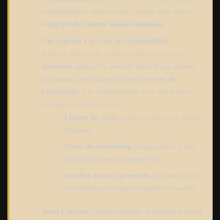
contemporains, mais pousse l’audace plus loin en
intégrant des talents moins médiatisés
.
Une réponse à la crise de la désirabilité
Dans un marché où le luxe est de plus en plus
accessible
(grâce à la seconde main et aux entrées
de gamme), les maisons doivent
recréer de
l’exclusivité
. Les collaborations avec des artistes
émergents permettent de :
Limiter les séries
(pièces uniques ou petites
éditions)
Créer du storytelling
(chaque pièce a une
histoire, un artiste derrière elle)
Justifier des prix premium
(une œuvre d’art
se vend plus cher qu’un simple accessoire)
Saint Laurent
l’a bien compris : la marque a choisi