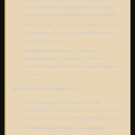
de chrysanthèmes d’
Ogata Kōrin
, ce sac mêle
broderies dorées
et
motifs floraux surréalistes
.
Panda Clutch
: Une pièce
ultra-limitée
, sertie de
6
250 strass
, qui rappelle les
lanternes chinoises
chères à Murakami.
Installation immersive
: Une
pieuvre
monumentale de 7,3 mètres
, symbole du
mouvement
Superflat
, trône au
Grand Palais
pour
l’occasion.
Pourquoi c’est révolutionnaire ?
Une scénographie qui dépasse le cadre
commercial
: Louis Vuitton ne vend pas seulement
des sacs, il
créé une expérience artistique totale
.
Un hommage à l’héritage, sans nostalgie
: La