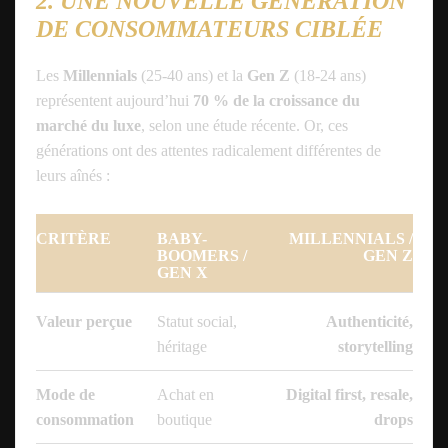
2. UNE NOUVELLE GÉNÉRATION
DE CONSOMMATEURS CIBLÉE
Les
Millennials
(25-40 ans) et la
Gen Z
(18-24 ans)
représentent aujourd’hui
70 % de la croissance du
marché du luxe
, selon une étude récente. Or, ces
générations ont des attentes radicalement différentes de
leurs aînés :
CRITÈRE
BABY-
MILLENNIALS /
BOOMERS /
GEN Z
GEN X
Valeur perçue
Statut social,
Authenticité,
héritage
storytelling
Mode de
Achat en
Digital first, resale,
consommation
boutique
drops