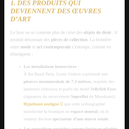
1. DES PRODUITS QUI
DEVIENNENT DES ŒUVRES
D’ART
Le luxe ne se contente plus de créer des
objets de désir
: il
produit désormais des
pièces de collection
. La frontière
entre
mode
et
art contemporain
s’estompe, comme en
témoignent :
Les installations immersives
:
À Art Basel Paris, Louis Vuitton a présenté une
pieuvre monumentale de 7,3 mètres
, inspirée des
lanternes chinoises et parée du motif
Jellyfish Eyes
(signature du mouvement
Superflat
de Murakami).
Hypebeast souligne
que cette scénographie
transforme la boutique en
espace muséal
, où le
visiteur devient
spectateur d’une œuvre totale
.
Les expositions gratuites comme levier marketing