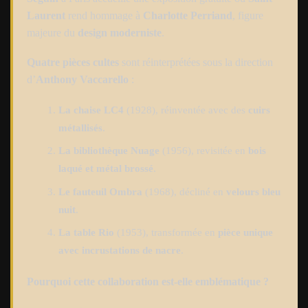
Laurent
rend hommage à
Charlotte Perriand
, figure
majeure du
design moderniste
.
Quatre pièces cultes
sont réinterprétées sous la direction
d’
Anthony Vaccarello
:
La chaise LC4
(1928), réinventée avec des
cuirs
métallisés
.
La bibliothèque Nuage
(1956), revisitée en
bois
laqué et métal brossé
.
Le fauteuil Ombra
(1968), décliné en
velours bleu
nuit
.
La table Rio
(1953), transformée en
pièce unique
avec incrustations de nacre
.
Pourquoi cette collaboration est-elle emblématique ?