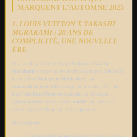
MARQUENT L’AUTOMNE 2025
1. LOUIS VUITTON X TAKASHI
MURAKAMI : 20 ANS DE
COMPLICITÉ, UNE NOUVELLE
ÈRE
Si la collaboration entre
Louis Vuitton
et
Takashi
Murakami
n’est pas nouvelle (elle a débuté en
2003
avec
la collection
Monogram Multicolore
), son
renouvellement en 2025
marque un tournant. Présentée
lors d’
Art Basel Paris
cette semaine, la collection
Artycapucines
réinvente
onze modèles de sacs
avec
l’univers psychédélique de l’artiste japonais.
Pièces phares :
Capucines BB Golden Garden
: Inspiré des œuvres