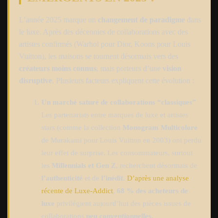
L’année 2025 marque un
changement de paradigme
dans
le luxe. Après des décennies de collaborations avec des
artistes confirmés (Warhol pour Dior, Koons pour Louis
Vuitton), les maisons se tournent désormais vers des
créateurs moins connus
, mais porteurs d’une
vision
disruptive
. Plusieurs facteurs expliquent cette évolution :
Un marché saturé de collaborations “classiques”
Les partenariats entre marques de luxe et artistes
stars (comme la collection
Monogram Multicolore
de Murakami pour Louis Vuitton en 2003) ont perdu
leur effet de surprise. Les consommateurs, surtout
les
Millennials et Gen Z
, recherchent désormais de
l’authenticité
et de
l’inédit
.
D’après une analyse
récente de Luxe-Addict
,
68 % des acheteurs de
luxe
privilégient aujourd’hui des pièces issues de
collaborations
peu conventionnelles
.