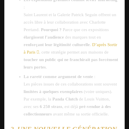
:
Saint Laurent et la Galerie Patrick Seguin offrent un
accès libre à leur collaboration avec Charlotte
Perriand.
Pourquoi ?
Parce que ces expositions
élargissent l’audience
des marques tout en
renforçant leur légitimité culturelle
.
D’après Sortir
à Paris
, cette stratégie permet aux maisons de
toucher un public qui ne franchirait pas forcément
leurs portes
.
La rareté comme argument de vente
:
Les pièces issues de ces collaborations sont souvent
limitées à quelques exemplaires
(voire uniques).
Par exemple, la
Panda Clutch
de Louis Vuitton,
avec ses
6 250 strass
, est déjà
pré-vendue à des
collectionneurs
avant même sa sortie officielle.