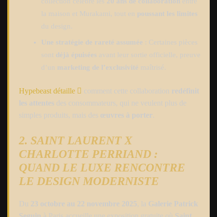
collection célèbre les
20 ans de collaboration
entre
la maison et Murakami, tout en
poussant les limites
du design.
Une stratégie de rareté assumée
: Certaines pièces
sont
déjà épuisées
avant leur sortie officielle, preuve
d’un
marketing de l’exclusivité
maîtrisé.
Hypebeast détaille
comment cette collaboration
redéfinit
les attentes
des consommateurs, qui ne veulent plus de
simples produits, mais des
œuvres à porter
.
2. SAINT LAURENT X
CHARLOTTE PERRIAND :
QUAND LE LUXE RENCONTRE
LE DESIGN MODERNISTE
Du
23 octobre au 22 novembre 2025
, la
Galerie Patrick
Seguin
à Paris accueille une exposition gratuite où
Saint