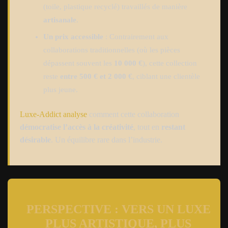
(toile, plastique recyclé) travaillés de manière
artisanale
.
Un prix accessible
: Contrairement aux
collaborations traditionnelles (où les pièces
dépassent souvent les
10 000 €
), cette collection
reste
entre 500 € et 2 000 €
, ciblant une clientèle
plus jeune.
Luxe-Addict analyse
comment cette collaboration
démocratise l’accès à la créativité
, tout en
restant
désirable
. Un équilibre rare dans l’industrie.
PERSPECTIVE : VERS UN LUXE
PLUS ARTISTIQUE, PLUS