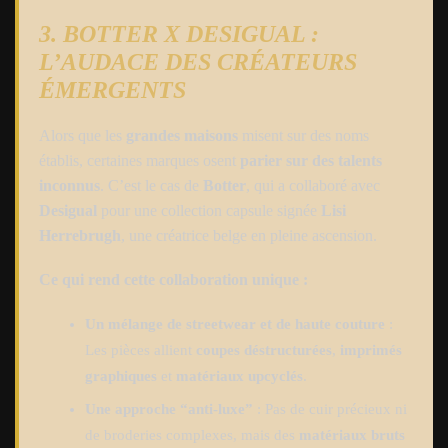
3. BOTTER X DESIGUAL :
L’AUDACE DES CRÉATEURS
ÉMERGENTS
Alors que les
grandes maisons
misent sur des noms
établis, certaines marques osent
parier sur des talents
inconnus
. C’est le cas de
Botter
, qui a collaboré avec
Desigual
pour une collection capsule signée
Lisi
Herrebrugh
, une créatrice belge en pleine ascension.
Ce qui rend cette collaboration unique :
Un mélange de streetwear et de haute couture
:
Les pièces allient
coupes déstructurées
,
imprimés
graphiques
et
matériaux upcyclés
.
Une approche “anti-luxe”
: Pas de cuir précieux ni
de broderies complexes, mais des
matériaux bruts