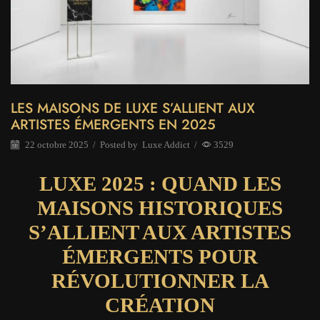
LES MAISONS DE LUXE S’ALLIENT AUX
ARTISTES ÉMERGENTS EN 2025
22 octobre 2025
/
Posted by
Luxe Addict
/
3529
LUXE 2025 : QUAND LES
MAISONS HISTORIQUES
S’ALLIENT AUX ARTISTES
ÉMERGENTS POUR
RÉVOLUTIONNER LA
CRÉATION