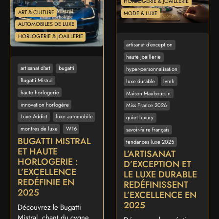
HORLOGERIE & JOAILLERIE
ART & CULTURE
MODE & LUXE
AUTOMOBILES DE LUXE
HORLOGERIE & JOAILLERIE
artisanat d'exception
haute joaillerie
artisanat d'art
bugatti
hyper-personnalisation
Bugatti Mistral
luxe durable
lvmh
haute horlogerie
Maison Mauboussin
innovation horlogère
Miss France 2026
Luxe Addict
luxe automobile
quiet luxury
montres de luxe
W16
savoir-faire français
BUGATTI MISTRAL
tendances luxe 2025
ET HAUTE
L’ARTISANAT
HORLOGERIE :
D’EXCEPTION ET
L’EXCELLENCE
LE LUXE DURABLE
REDÉFINIE EN
REDÉFINISSENT
2025
L’EXCELLENCE EN
2025
Découvrez le Bugatti
Mistral, chant du cygne