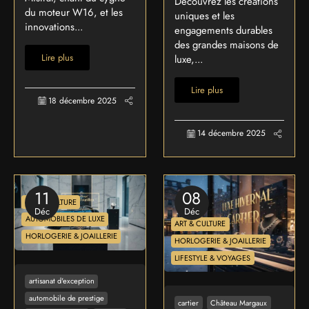
Découvrez les créations
du moteur W16, et les
uniques et les
innovations...
engagements durables
des grandes maisons de
Lire plus
luxe,...
Lire plus
18 décembre 2025
14 décembre 2025
11
08
ART & CULTURE
Déc
Déc
AUTOMOBILES DE LUXE
ART & CULTURE
HORLOGERIE & JOAILLERIE
HORLOGERIE & JOAILLERIE
LIFESTYLE & VOYAGES
artisanat d'exception
automobile de prestige
cartier
Château Margaux