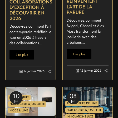
RÉINVENTENT
COLLABORATIONS
L’ART DE LA
D’EXCEPTION À
PARURE
DÉCOUVRIR EN
2026
Découvrez comment
Bvlgari, Chanel et Alex
Découvrez comment l'art
Moss transforment la
contemporain redéfinit le
joaillerie avec des
luxe en 2026 à travers
créations...
des collaborations...
Lire plus
Lire plus
12 janvier 2026
17 janvier 2026
10
08
ART & CULTURE
Jan
Jan
AUTOMOBILES DE LUXE
HORLOGERIE & JOAILLERIE
HORLOGERIE & JOAILLERIE
MODE & LUXE
INNOVATIONS LUXE