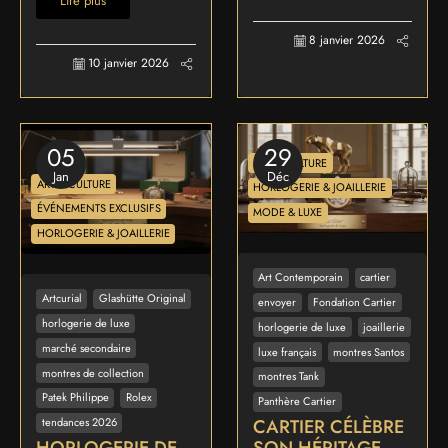
Lire plus
8 janvier 2026
10 janvier 2026
05
29
ART & CULTURE
Jan
Déc
ART & CULTURE
HORLOGERIE & JOAILLERIE
ÉVÉNEMENTS EXCLUSIFS
MODE & LUXE
HORLOGERIE & JOAILLERIE
Art Contemporain
cartier
Artcurial
Glashütte Original
envoyer
Fondation Cartier
horlogerie de luxe
horlogerie de luxe
joaillerie
marché secondaire
luxe français
montres Santos
montres de collection
montres Tank
Patek Philippe
Rolex
Panthère Cartier
CARTIER CÉLÈBRE
tendances 2026
HORLOGERIE DE
SON HÉRITAGE