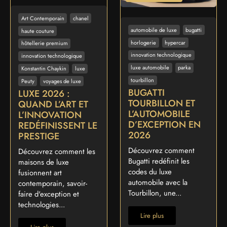
Art Contemporain
chanel
automobile de luxe
bugatti
haute couture
horlogerie
hypercar
hôtellerie premium
innovation technologique
innovation technologique
luxe automobile
parka
Konstantin Chaykin
luxe
tourbillon
Peuty
voyages de luxe
BUGATTI
LUXE 2026 :
TOURBILLON ET
QUAND L’ART ET
L’AUTOMOBILE
L’INNOVATION
D’EXCEPTION EN
REDÉFINISSENT LE
2026
PRESTIGE
Découvrez comment
Découvrez comment les
Bugatti redéfinit les
maisons de luxe
codes du luxe
fusionnent art
automobile avec la
contemporain, savoir-
Tourbillon, une...
faire d'exception et
technologies...
Lire plus