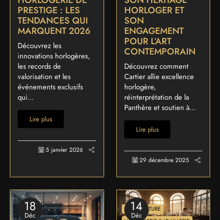
PRESTIGE : LES
HORLOGER ET
TENDANCES QUI
SON
MARQUENT 2026
ENGAGEMENT
POUR L’ART
Découvrez les
CONTEMPORAIN
innovations horlogères,
les records de
Découvrez comment
valorisation et les
Cartier allie excellence
événements exclusifs
horlogère,
qui...
réinterprétation de la
Panthère et soutien à...
Lire plus
Lire plus
5 janvier 2026
29 décembre 2025
18
14
ART & CULTURE
Déc
Déc