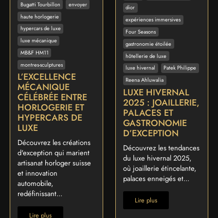
Bugatti Tourbillon
envoyer
dior
haute horlogerie
expériences immersives
hypercars de luxe
Four Seasons
luxe mécanique
gastronomie étoilée
MB&F HM11
hôtellerie de luxe
montres-sculptures
luxe hivernal
Patek Philippe
L’EXCELLENCE
Reena Ahluwalia
MÉCANIQUE
LUXE HIVERNAL
CÉLÉBRÉE ENTRE
2025 : JOAILLERIE,
HORLOGERIE ET
PALACES ET
HYPERCARS DE
GASTRONOMIE
LUXE
D’EXCEPTION
Découvrez les créations
Découvrez les tendances
d'exception qui marient
du luxe hivernal 2025,
artisanat horloger suisse
où joaillerie étincelante,
et innovation
palaces enneigés et...
automobile,
redéfinissant...
Lire plus
Lire plus