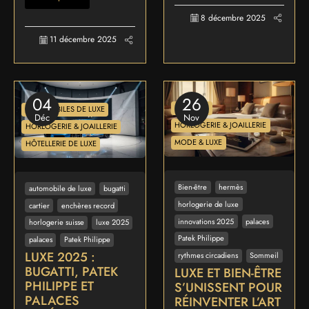
8 décembre 2025
11 décembre 2025
04
26
BIEN-ÊTRE
AUTOMOBILES DE LUXE
Déc
Nov
HORLOGERIE & JOAILLERIE
HORLOGERIE & JOAILLERIE
MODE & LUXE
HÔTELLERIE DE LUXE
Bien-être
hermès
automobile de luxe
bugatti
horlogerie de luxe
cartier
enchères record
innovations 2025
palaces
horlogerie suisse
luxe 2025
Patek Philippe
palaces
Patek Philippe
LUXE 2025 :
rythmes circadiens
Sommeil
BUGATTI, PATEK
LUXE ET BIEN-ÊTRE
PHILIPPE ET
S’UNISSENT POUR
PALACES
RÉINVENTER L’ART