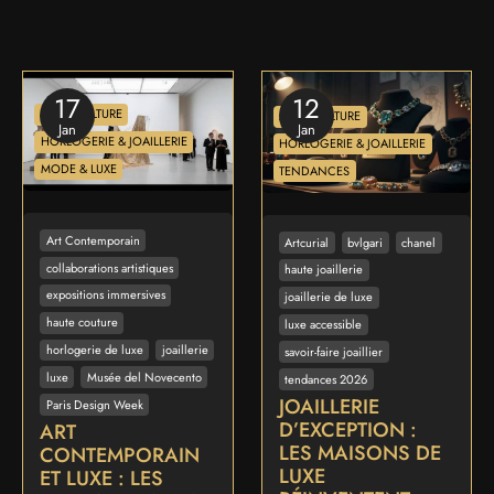
17
12
ART & CULTURE
ART & CULTURE
Jan
Jan
HORLOGERIE & JOAILLERIE
HORLOGERIE & JOAILLERIE
MODE & LUXE
TENDANCES
Art Contemporain
Artcurial
bvlgari
chanel
collaborations artistiques
haute joaillerie
expositions immersives
joaillerie de luxe
haute couture
luxe accessible
horlogerie de luxe
joaillerie
savoir-faire joaillier
luxe
Musée del Novecento
tendances 2026
JOAILLERIE
Paris Design Week
D’EXCEPTION :
ART
LES MAISONS DE
CONTEMPORAIN
LUXE
ET LUXE : LES