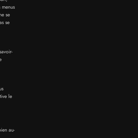
s menus
ne se
as se
avoir-
e
us
ive le
ien au-