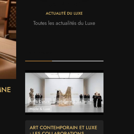
LUXE ADDICT
ACTUALITÉ DU LUXE
Toutes les actualités du Luxe
Top News
MNE
Art & Culture
Horlogerie & Joaillerie
Mode & Luxe
ART CONTEMPORAIN ET LUXE
: LES COLLABORATIONS