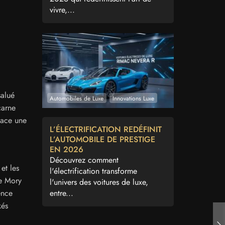
vivre,...
salué
Automobiles de Luxe
Innovations Luxe
carne
lace une
L’ÉLECTRIFICATION REDÉFINIT
L’AUTOMOBILE DE PRESTIGE
EN 2026
Découvrez comment
et les
l'électrification transforme
 Mory
l'univers des voitures de luxe,
entre...
ence
kés