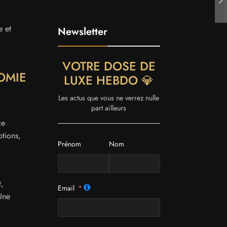
e et
Newsletter
VOTRE DOSE DE
OMIE
LUXE HEBDO 💎
Les actus que vous ne verrez nulle
part ailleurs
ce
otions,
Prénom
Nom
t,
Email
Une