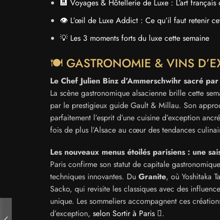
🏨 Voyages & Hôtellerie de Luxe : L’art français 
👁️ L’œil de Luxe Addict : Ce qu’il faut retenir c
💡 Les 3 moments forts du luxe cette semaine
🍽️ GASTRONOMIE & VINS D’E
Le Chef Julien Binz d’Ammerschwihr sacré pa
La scène gastronomique alsacienne brille cette sema
par le prestigieux guide Gault & Millau. Son approch
parfaitement l’esprit d’une cuisine d’exception ancr
fois de plus l’Alsace au cœur des tendances culinair
Les nouveaux menus étoilés parisiens : une sai
Paris confirme son statut de capitale gastronomiqu
techniques innovantes. Du
Granite
, où Yoshitaka T
Sacko, qui revisite les classiques avec des influen
unique. Les sommeliers accompagnent ces créations 
d’exception,
selon Sortir à Paris
.