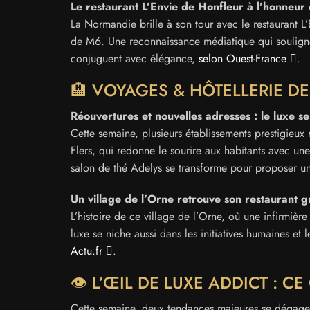
Le restaurant L’Envie de Honfleur à l’honneu
La Normandie brille à son tour avec le restaurant L’
de M6. Une reconnaissance médiatique qui souligne l’
conjuguent avec élégance,
selon Ouest-France
.
🏨 VOYAGES & HÔTELLERIE DE 
Réouvertures et nouvelles adresses : le luxe s
Cette semaine, plusieurs établissements prestigieux 
Flers, qui redonne le sourire aux habitants avec un
salon de thé Adelys se transforme pour proposer u
Un village de l’Orne retrouve son restaurant g
L’histoire de ce village de l’Orne, où une infirmièr
luxe se niche aussi dans les initiatives humaines et 
Actu.fr
.
👁️ L’ŒIL DE LUXE ADDICT : C
Cette semaine, deux tendances majeures se dégagent 