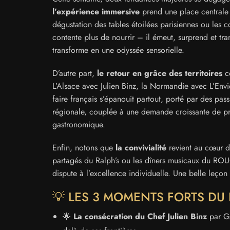
l’expérience immersive
prend une place centrale 
dégustation des tables étoilées parisiennes ou les
contente plus de nourrir – il émeut, surprend et tr
transforme en une odyssée sensorielle.
D’autre part,
le retour en grâce des territoires
co
L’Alsace avec Julien Binz, la Normandie avec L’Envi
faire français s’épanouit partout, porté par des pa
régionale, couplée à une demande croissante de prod
gastronomique.
Enfin, notons que
la convivialité
revient au cœur d
partagés du Ralph’s ou les dîners musicaux du ROUGE
dispute à l’excellence individuelle. Une belle leçon
💡 LES 3 MOMENTS FORTS DU
🌟
La consécration du Chef Julien Binz
par Ga