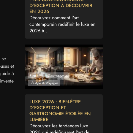
D’EXCEPTION À DÉCOUVRIR
EN 2026
Découvrez comment l'art
contemporain redéfinit le luxe en
2026 à...
 se
euses et
 guide à
Bien-être
Gastronomie
éinvente
Lifestyle & Voyages
LUXE 2026 : BIEN-ÊTRE
D’EXCEPTION ET
GASTRONOMIE ÉTOILÉE EN
LUMIÈRE
Découvrez les tendances luxe
2026 qui redéfinissent l'art de