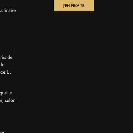
J'EN PROFITE
culinaire
près de
 le
nce
.
 que le
on,
selon
art,