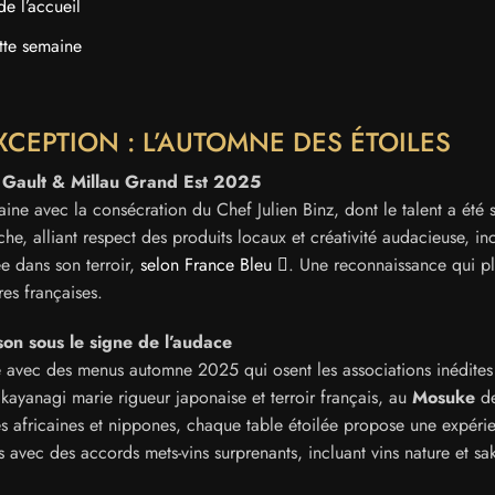
de l’accueil
ette semaine
XCEPTION : L’AUTOMNE DES ÉTOILES
r Gault & Millau Grand Est 2025
ine avec la consécration du Chef Julien Binz, dont le talent a été 
e, alliant respect des produits locaux et créativité audacieuse, in
ée dans son terroir,
selon France Bleu
. Une reconnaissance qui p
es françaises.
son sous le signe de l’audace
e avec des menus automne 2025 qui osent les associations inédites 
akayanagi marie rigueur japonaise et terroir français, au
Mosuke
de
ces africaines et nippones, chaque table étoilée propose une expéri
avec des accords mets-vins surprenants, incluant vins nature et sa