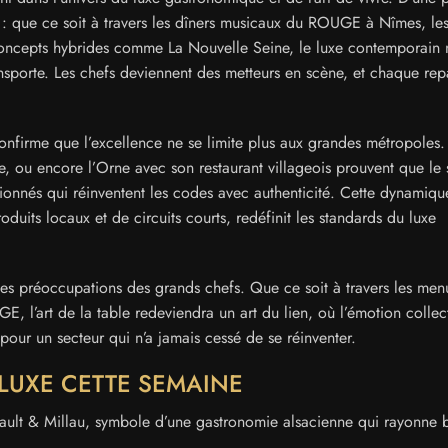
: que ce soit à travers les dîners musicaux du ROUGE à Nîmes, le
 concepts hybrides comme La Nouvelle Seine, le luxe contemporain 
ansporte. Les chefs deviennent des metteurs en scène, et chaque rep
nfirme que l’excellence ne se limite plus aux grandes métropoles.
e, ou encore l’Orne avec son restaurant villageois prouvent que le s
ssionnés qui réinventent les codes avec authenticité. Cette dynamiqu
uits locaux et de circuits courts, redéfinit les standards du luxe
es préoccupations des grands chefs. Que ce soit à travers les men
, l’art de la table redeviendra un art du lien, où l’émotion collect
 pour un secteur qui n’a jamais cessé de se réinventer.
 LUXE CETTE SEMAINE
ult & Millau, symbole d’une gastronomie alsacienne qui rayonne b