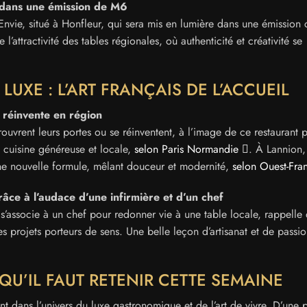
r dans une émission de M6
Envie, situé à Honfleur, qui sera mis en lumière dans une émission 
attractivité des tables régionales, où authenticité et créativité se
LUXE : L’ART FRANÇAIS DE L’ACCUEIL
e réinvente en région
rouvrent leurs portes ou se réinventent, à l’image de ce restaurant 
e cuisine généreuse et locale,
selon Paris Normandie
. À Lannion,
ne nouvelle formule, mêlant douceur et modernité,
selon Ouest-Fra
râce à l’audace d’une infirmière et d’un chef
e s’associe à un chef pour redonner vie à une table locale, rappelle
les projets porteurs de sens. Une belle leçon d’artisanat et de passi
E QU’IL FAUT RETENIR CETTE SEMAINE
dans l’univers du luxe gastronomique et de l’art de vivre. D’une p