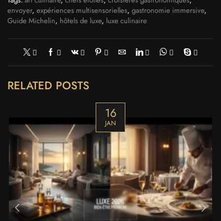
Tags:
art culinaire
,
chefs étoilés
,
croisières gastronomiques
,
envoyer
,
expériences multisensorielles
,
gastronomie immersive
,
Guide Michelin
,
hôtels de luxe
,
luxe culinaire
RELATED POSTS
16
JAN