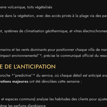
erre volcanique, toits végétalisés
ie dans la végétation, avec des accès privés à la plage via des pas
t, systèmes de climatisation géothermique, et vitres électrochromes
marins et les vents dominants pour positionner chaque villa de man
 l’impact environnemental”*, précise le communiqué officiel du resor
E DE L’ANTICIPATION
pproche *”predictive”* du service, où chaque détail est anticipé av
vations majeures
ont été dévoilées cette semaine :
as et espaces communs) analyse les habitudes des clients pour ajuste
même les parfums d’ambiance