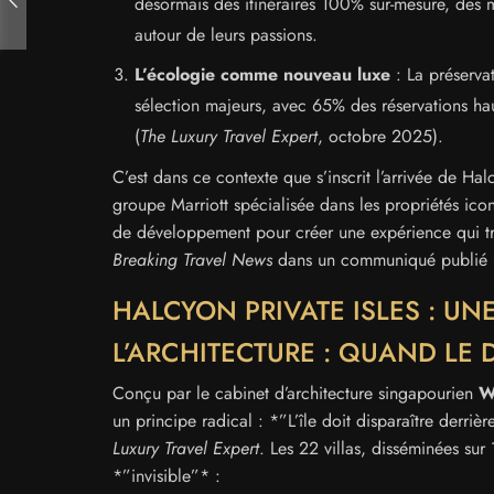
désormais des itinéraires 100% sur-mesure, des m
autour de leurs passions.
L’écologie comme nouveau luxe
: La préservat
sélection majeurs, avec 65% des réservations h
(
The Luxury Travel Expert
, octobre 2025).
C’est dans ce contexte que s’inscrit l’arrivée de H
groupe Marriott spécialisée dans les propriétés ic
de développement pour créer une expérience qui tran
Breaking Travel News
dans un communiqué publié h
HALCYON PRIVATE ISLES : UN
L’ARCHITECTURE : QUAND LE
Conçu par le cabinet d’architecture singapourien
W
un principe radical : *”L’île doit disparaître derri
Luxury Travel Expert
. Les 22 villas, disséminées su
*”invisible”* :