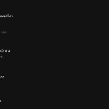
serelles
 qui
ière à
t.
ant
r