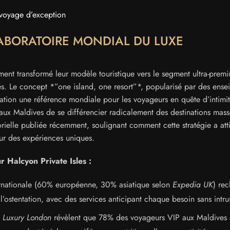
voyage d’exception
LABORATOIRE MONDIAL DU LUXE
nt transformé leur modèle touristique vers le segment ultra-prem
lés. Le concept *”one island, one resort”*, popularisé par des ense
tion une référence mondiale pour les voyageurs en quête d’intimit
aux Maldives de se différencier radicalement des destinations mass
ielle publiée récemment, soulignant comment cette stratégie a att
our des expériences uniques.
r Halcyon Private Isles :
ernationale (60% européenne, 30% asiatique selon
Expedia UK
) re
l’ostentation, avec des services anticipant chaque besoin sans intru
e
Luxury London
révèlent que 78% des voyageurs VIP aux Maldives 