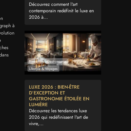
Découvrez comment l'art
contemporain redéfinit le luxe en
2026 à...
on
ograph à
volution
e
rches
 dans
Bien-être
Gastronomie
Lifestyle & Voyages
LUXE 2026 : BIEN-ÊTRE
D’EXCEPTION ET
GASTRONOMIE ÉTOILÉE EN
LUMIÈRE
Découvrez les tendances luxe
2026 qui redéfinissent l'art de
vivre,...