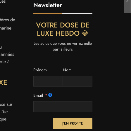
ues
Newsletter
tères de
VOTRE DOSE DE
marine
LUXE HEBDO 💎
Les actus que vous ne verrez nulle
u
part ailleurs
 années
ole à
Prénom
Nom
XE
Email
ose sur
e
The
ique
J'EN PROFITE