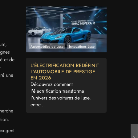
ium,
Automobiles de Luxe
Innovations Luxe
ignes
é et de
L’ÉLECTRIFICATION REDÉFINIT
-
L’AUTOMOBILE DE PRESTIGE
iré une
EN 2026
Découvrez comment
l'électrification transforme
l'univers des voitures de luxe,
entre...
cherche
sion.
exigent