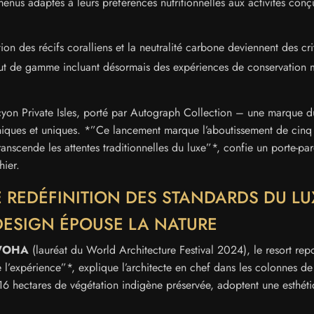
enus adaptés à leurs préférences nutritionnelles aux activités conç
ion des récifs coralliens et la neutralité carbone deviennent des cri
aut de gamme incluant désormais des expériences de conservation 
alcyon Private Isles, porté par Autograph Collection – une marque d
oniques et uniques. *”Ce lancement marque l’aboutissement de cinq
scende les attentes traditionnelles du luxe”*, confie un porte-par
ier.
E REDÉFINITION DES STANDARDS DU LU
 DESIGN ÉPOUSE LA NATURE
OHA
(lauréat du World Architecture Festival 2024), le resort rep
ère l’expérience”*, explique l’architecte en chef dans les colonnes d
r 16 hectares de végétation indigène préservée, adoptent une esthét