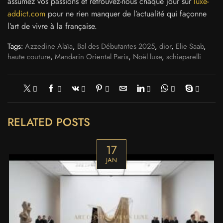
assumez vos passions et retrouvez-nous chaque jour sur
luxe-
addict.com
pour ne rien manquer de l’actualité qui façonne
l’art de vivre à la française.
Tags:
Azzedine Alaïa
,
Bal des Débutantes 2025
,
dior
,
Elie Saab
,
haute couture
,
Mandarin Oriental Paris
,
Noël luxe
,
schiaparelli
RELATED POSTS
17
JAN