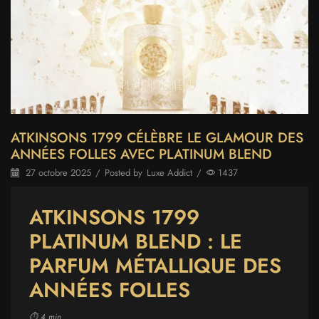
ATKINSONS 1799 CÉLÈBRE LE GLAMOUR DES
ANNÉES FOLLES AVEC PLATINUM BLEND
27 octobre 2025
/
Posted by
Luxe Addict
/
1437
ATKINSONS 1799
PLATINUM BLEND : LE
PARFUM MÉTALLIQUE DES
ANNÉES FOLLES
⏱️ 4 min