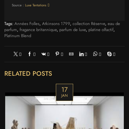
Source :
Luxe Tentations
Tags:
Années Folles
,
Atkinsons 1799
,
collection Réserve
,
eau de
parfum
,
fragance britannique
,
parfum de luxe
,
platine olfactif
,
Platinum Blend
RELATED POSTS
17
JAN