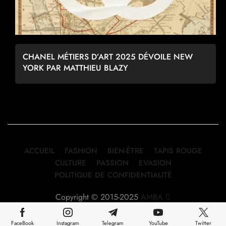
CHANEL MÉTIERS D’ART 2025 DÉVOILE NEW
YORK PAR MATTHIEU BLAZY
ACCUEIL
FASHION
BIEN-ÊTRE
TAPIS ROUGE
CULTURE
PASSION
EVASION
POLITIQUE DE CONFIDENTIALITÉ
Copyright © 2015-2025
AMBA
FaceBook
Instagram
Telegram
YouTube
Twitter