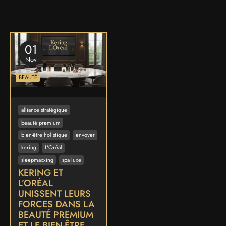
01
Nov
BEAUTÉ
alliance stratégique
beauté premium
bien-être holistique
envoyer
kering
L'Oréal
sleepmaxxing
spa luxe
KERING ET
L’ORÉAL
UNISSENT LEURS
FORCES DANS LA
BEAUTÉ PREMIUM
ET LE BIEN-ÊTRE