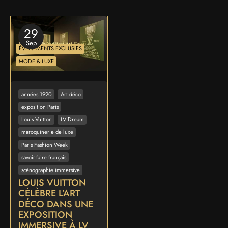
29
Sep
ÉVÉNEMENTS EXCLUSIFS
MODE & LUXE
années 1920
Art déco
exposition Paris
Louis Vuitton
LV Dream
maroquinerie de luxe
Paris Fashion Week
savoir-faire français
scénographie immersive
LOUIS VUITTON
CÉLÈBRE L’ART
DÉCO DANS UNE
EXPOSITION
IMMERSIVE À LV