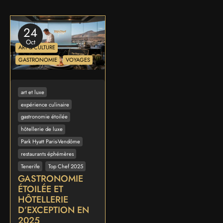
24
Oct
ART & CULTURE
GASTRONOMIE
VOYAGES
art et luxe
expérience culinaire
gastronomie étoilée
hôtellerie de luxe
Park Hyatt Paris-Vendôme
restaurants éphémères
Tenerife
Top Chef 2025
GASTRONOMIE
ÉTOILÉE ET
HÔTELLERIE
D’EXCEPTION EN
2025