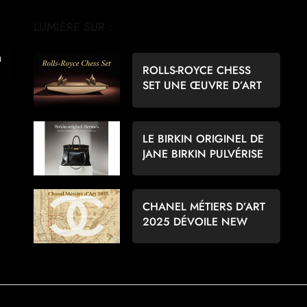
LUMIÈRE SUR :
ROLLS-ROYCE CHESS
SET UNE ŒUVRE D’ART
POUR LES AMATEURS
D’ÉCHECS
LE BIRKIN ORIGINEL DE
JANE BIRKIN PULVÉRISE
LES RECORDS À 8,6
MILLIONS D’EUROS
CHANEL MÉTIERS D’ART
2025 DÉVOILE NEW
YORK PAR MATTHIEU
BLAZY