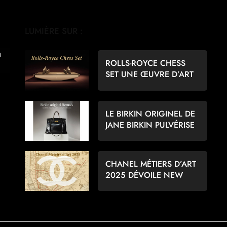
LUMIÈRE SUR :
ROLLS-ROYCE CHESS
SET UNE ŒUVRE D’ART
POUR LES AMATEURS
D’ÉCHECS
LE BIRKIN ORIGINEL DE
JANE BIRKIN PULVÉRISE
LES RECORDS À 8,6
MILLIONS D’EUROS
CHANEL MÉTIERS D’ART
2025 DÉVOILE NEW
YORK PAR MATTHIEU
BLAZY