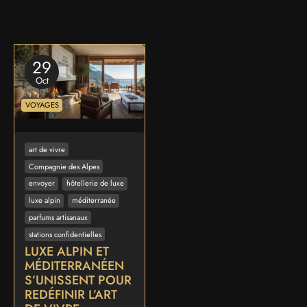
29
Oct
VOYAGES
art de vivre
Compagnie des Alpes
envoyer
hôtellerie de luxe
luxe alpin
méditerranée
parfums artisanaux
stations confidentielles
LUXE ALPIN ET
MÉDITERRANÉEN
S’UNISSENT POUR
REDÉFINIR L’ART