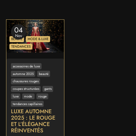
04
Nov
BEAUTÉ
MODE & LUXE
TENDANCES
accessoires de luxe
automne 2025
beauté
chaussures rouges
coupes structurées
gants
luxe
mode
rouge
tendances capillaires
LUXE AUTOMNE
2025 : LE ROUGE
ET L’ÉLÉGANCE
RÉINVENTÉS