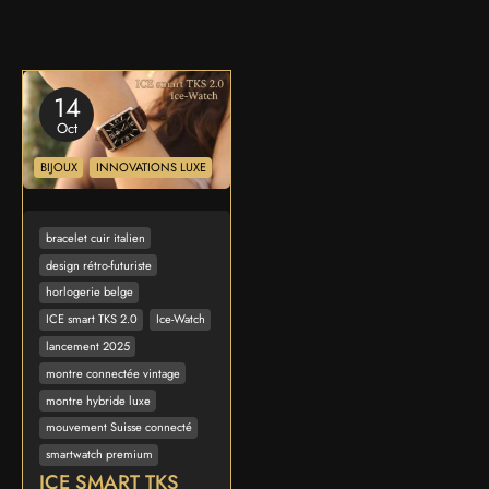
14
Oct
BIJOUX
INNOVATIONS LUXE
bracelet cuir italien
design rétro-futuriste
horlogerie belge
ICE smart TKS 2.0
Ice-Watch
lancement 2025
montre connectée vintage
montre hybride luxe
mouvement Suisse connecté
smartwatch premium
ICE SMART TKS