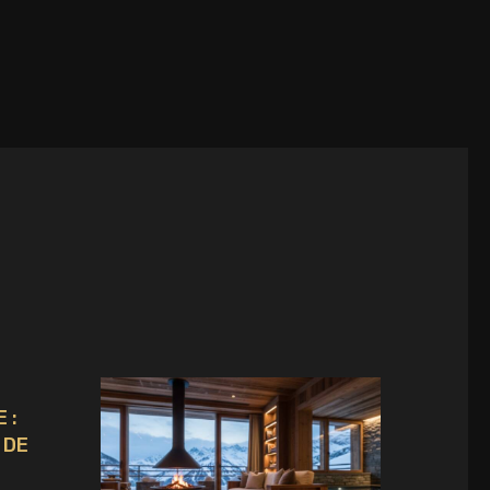
T
 :
 DE