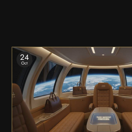
24
Oct