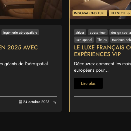
INNOVATIONS LUXE
LIFESTYLE 
ingénierie aérospatiale
airbus
apesanteur
design spatia
luxe spatial
Thales
tourisme orb
EN 2025 AVEC
LE LUXE FRANÇAIS C
EXPÉRIENCES VIP
 géants de l’aérospatial
Découvrez comment les maison
européens pour...
Lire plus
24 octobre 2025