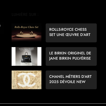
LUMIÈRE SUR :
ROLLS-ROYCE CHESS
SET UNE ŒUVRE D’ART
POUR LES AMATEURS
D’ÉCHECS
LE BIRKIN ORIGINEL DE
JANE BIRKIN PULVÉRISE
LES RECORDS À 8,6
MILLIONS D’EUROS
CHANEL MÉTIERS D’ART
2025 DÉVOILE NEW
YORK PAR MATTHIEU
BLAZY