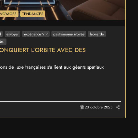
& VOYAGES
TENDANCES
l
envoyer
expérience VIP
gastronomie étoilée
leonardo
ital
ONQUIERT L’ORBITE AVEC DES
s de luxe françaises s'allient aux géants spatiaux
23 octobre 2025