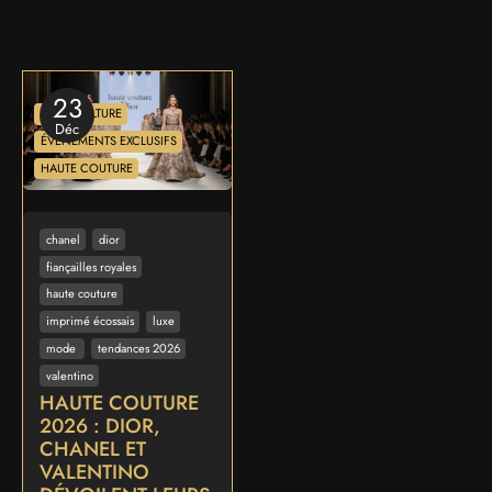
23
ART & CULTURE
Déc
ÉVÉNEMENTS EXCLUSIFS
HAUTE COUTURE
chanel
dior
fiançailles royales
haute couture
imprimé écossais
luxe
mode
tendances 2026
valentino
HAUTE COUTURE
2026 : DIOR,
CHANEL ET
VALENTINO