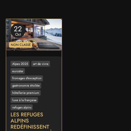
22
Oct
NON CLASSÉ
Alpes 2025
art de vivre
eurostar
fromages d'exception
gastronomie étoilée
hôtellerie premium
luxe à la française
refuges alpins
LES REFUGES
ALPINS
REDÉFINISSENT