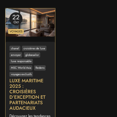
22
Oct
VOYAGES
chanel
croisières de luxe
envoyer
globesailor
luxe responsable
MSC World Asia
Redens
voyages exclusifs
LUXE MARITIME
2025 :
CROISIÈRES
D’EXCEPTION ET
PARTENARIATS
AUDACIEUX
Découvrez les tendances