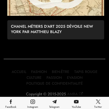
CHANEL MÉTIERS D’ART 2025 DÉVOILE NEW
YORK PAR MATTHIEU BLAZY
ACCUEIL
FASHION
BIEN-ÊTRE
TAPIS ROUGE
CULTURE
PASSION
EVASION
POLITIQUE DE CONFIDENTIALITÉ
Copyright © 2015-2025
AMBA
FaceBook
Instagram
Telegram
YouTube
Twitter