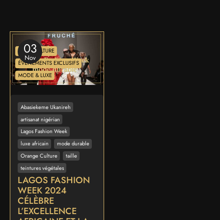
03
ART & CULTURE
Nov
ÉVÉNEMENTS EXCLUSIFS
MODE & LUXE
Abasiekeme Ukanireh
artisanat nigérian
Lagos Fashion Week
luxe africain
mode durable
Orange Culture
taille
teintures végétales
LAGOS FASHION
WEEK 2024
CÉLÈBRE
L’EXCELLENCE