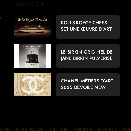
LUMIÈRE SUR :
ROLLS-ROYCE CHESS
SET UNE ŒUVRE D’ART
POUR LES AMATEURS
D’ÉCHECS
LE BIRKIN ORIGINEL DE
JANE BIRKIN PULVÉRISE
LES RECORDS À 8,6
MILLIONS D’EUROS
CHANEL MÉTIERS D’ART
2025 DÉVOILE NEW
YORK PAR MATTHIEU
BLAZY
-ÊTRE
TAPIS ROUGE
CULTURE
PASSION
EVASION
POL