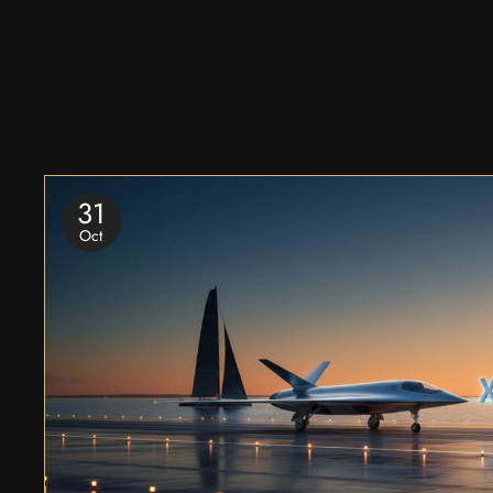
31
Oct