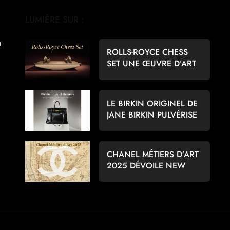
LUMIÈRE SUR :
ROLLS-ROYCE CHESS
SET UNE ŒUVRE D’ART
POUR LES AMATEURS
D’ÉCHECS
LE BIRKIN ORIGINEL DE
JANE BIRKIN PULVÉRISE
LES RECORDS À 8,6
MILLIONS D’EUROS
CHANEL MÉTIERS D’ART
2025 DÉVOILE NEW
YORK PAR MATTHIEU
BLAZY