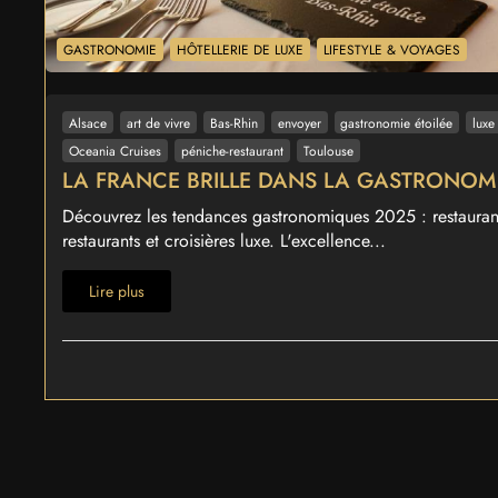
GASTRONOMIE
HÔTELLERIE DE LUXE
LIFESTYLE & VOYAGES
Alsace
art de vivre
Bas-Rhin
envoyer
gastronomie étoilée
luxe
Oceania Cruises
péniche-restaurant
Toulouse
LA FRANCE BRILLE DANS LA GASTRONOMI
Découvrez les tendances gastronomiques 2025 : restaurant
restaurants et croisières luxe. L'excellence...
Lire plus