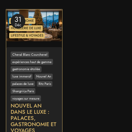
31
GASTRONOMIE
Déc
HÔTELLERIE DE LUXE
LIFESTYLE & VOYAGES
Cheval Blanc Courchevel
expériences haut de gamme
gastronomie étoilée
luxe immersif
Nouvel An
palaces de luxe
Ritz Paris
Shangri-La Paris
voyages sur mesure
NOUVEL AN
DANS LE LUXE :
PALACES,
GASTRONOMIE ET
VOYAGES