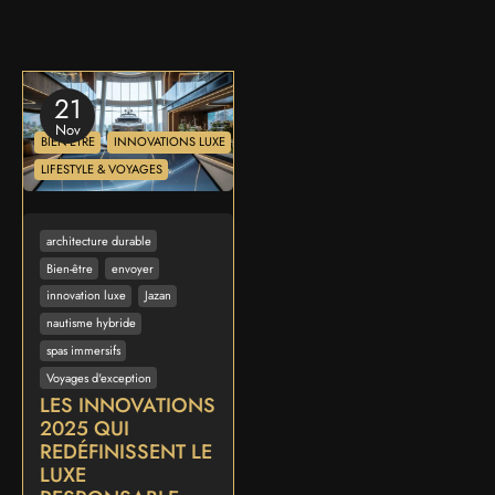
21
Nov
BIEN-ÊTRE
INNOVATIONS LUXE
LIFESTYLE & VOYAGES
architecture durable
Bien-être
envoyer
innovation luxe
Jazan
nautisme hybride
spas immersifs
Voyages d'exception
LES INNOVATIONS
2025 QUI
REDÉFINISSENT LE
LUXE