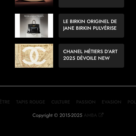
POUR LES AMATEURS
D’ÉCHECS
LE BIRKIN ORIGINEL DE
JANE BIRKIN PULVÉRISE
LES RECORDS À 8,6
MILLIONS D’EUROS
CHANEL MÉTIERS D’ART
2025 DÉVOILE NEW
YORK PAR MATTHIEU
BLAZY
-ÊTRE
TAPIS ROUGE
CULTURE
PASSION
EVASION
POL
Copyright © 2015-2025
AMBA