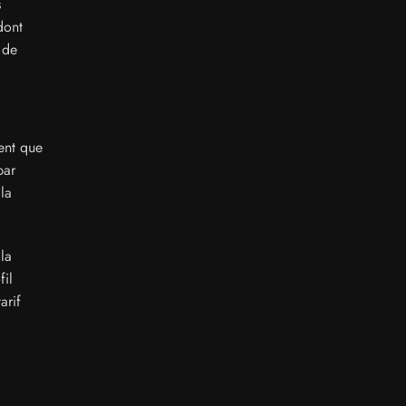
s
dont
 de
ent que
par
la
la
fil
arif