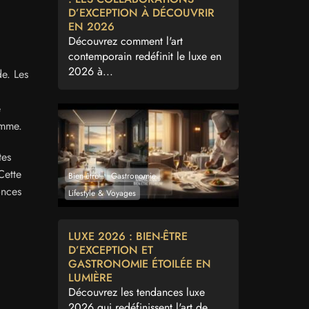
D’EXCEPTION À DÉCOUVRIR
EN 2026
Découvrez comment l'art
contemporain redéfinit le luxe en
2026 à...
de. Les
é
amme.
tes
Cette
Bien-être
Gastronomie
onces
Lifestyle & Voyages
LUXE 2026 : BIEN-ÊTRE
D’EXCEPTION ET
GASTRONOMIE ÉTOILÉE EN
LUMIÈRE
Découvrez les tendances luxe
2026 qui redéfinissent l'art de