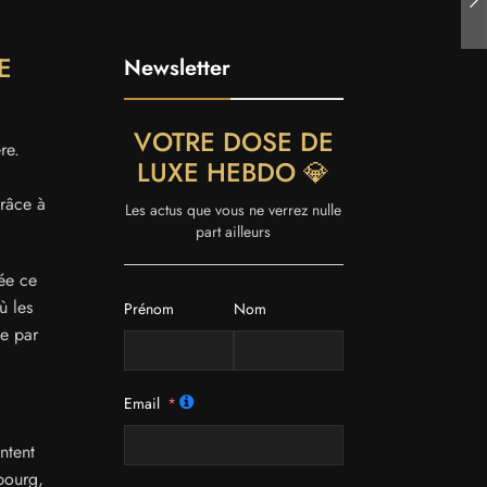
E
Newsletter
VOTRE DOSE DE
re.
LUXE HEBDO 💎
grâce à
Les actus que vous ne verrez nulle
part ailleurs
lée ce
ù les
Prénom
Nom
ée par
Email
ntent
bourg,