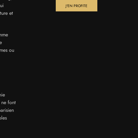
ui
J'EN PROFITE
ture et
omme
e
ormes ou
hie
 ne font
arisien
bles