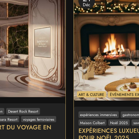
Déc
ART & CULTURE
ÉVÉNEMENTS EX
on
Desert Rock Resort
expériences immersives
gastronom
bara Resort
voyages ferroviaires
Maison Colbert
Noël 2025
sav
ART DU VOYAGE EN
EXPÉRIENCES LUXUEU
POUR NOËL 2025