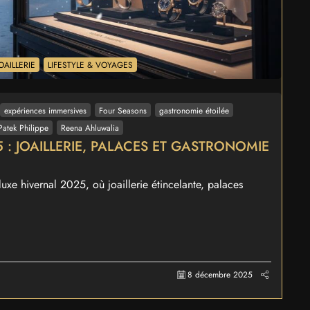
OAILLERIE
LIFESTYLE & VOYAGES
expériences immersives
Four Seasons
gastronomie étoilée
Patek Philippe
Reena Ahluwalia
 : JOAILLERIE, PALACES ET GASTRONOMIE
xe hivernal 2025, où joaillerie étincelante, palaces
8 décembre 2025