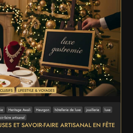
CLUSIFS
LIFESTYLE & VOYAGES
ie
Heritage Awali
Heurgon
hôtellerie de luxe
joaillerie
luxe
oir-faire artisanal
SES ET SAVOIR-FAIRE ARTISANAL EN FÊTE