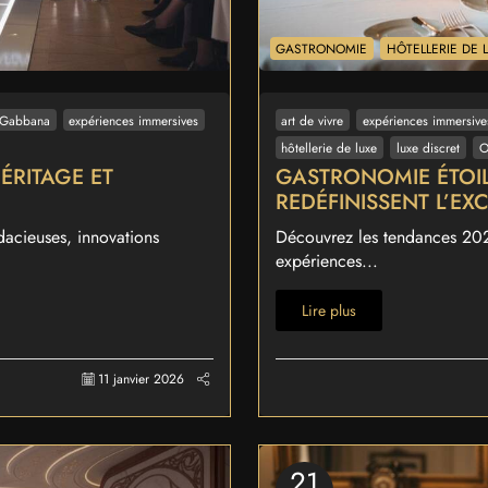
GASTRONOMIE
HÔTELLERIE DE 
 Gabbana
expériences immersives
art de vivre
expériences immersive
hôtellerie de luxe
luxe discret
O
HÉRITAGE ET
GASTRONOMIE ÉTOILÉ
REDÉFINISSENT L’EX
acieuses, innovations
Découvrez les tendances 2026
expériences...
Lire plus
11 janvier 2026
21