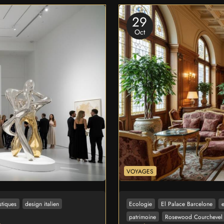
29
Oct
VOYAGES
stiques
design italien
Ecologie
El Palace Barcelone
patrimoine
Rosewood Courchevel