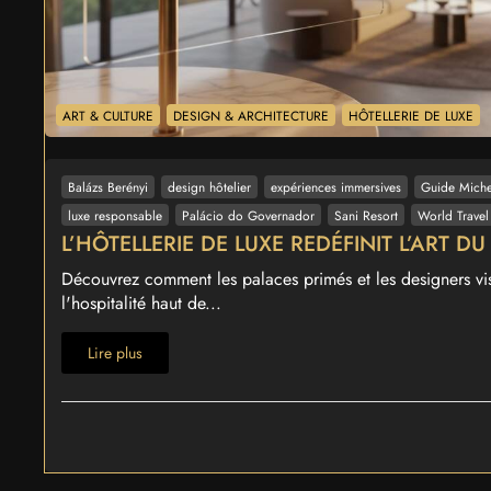
ART & CULTURE
DESIGN & ARCHITECTURE
HÔTELLERIE DE LUXE
Balázs Berényi
design hôtelier
expériences immersives
Guide Miche
luxe responsable
Palácio do Governador
Sani Resort
World Trave
L’HÔTELLERIE DE LUXE REDÉFINIT L’ART D
Découvrez comment les palaces primés et les designers vis
l'hospitalité haut de...
Lire plus