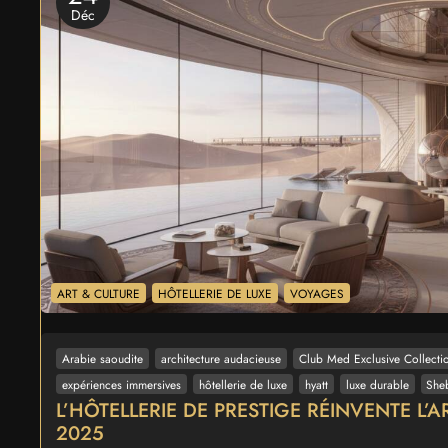
Déc
ART & CULTURE
HÔTELLERIE DE LUXE
VOYAGES
Arabie saoudite
architecture audacieuse
Club Med Exclusive Collecti
expériences immersives
hôtellerie de luxe
hyatt
luxe durable
She
L’HÔTELLERIE DE PRESTIGE RÉINVENTE L’
2025