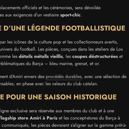
lacements officiels et les cérémonies, sera dévoilée
es aux exigences d’un vestiaire
sport-chic
.
CE D’UNE LÉGENDE FOOTBALLISTIQUE
ar les icônes de la culture pop et les collectionneurs avertis,
univers du football. Les pièces, conçues dans les ateliers de Los
 comme les
détails métalls vieillis
, les
coupes déstructurées
et
mblématiques du Barça – bleu marine, grenat, et or.
ement d’Amiri envers des
procédés durables
, avec une sélection de
nsables, en phase avec les valeurs du club catalan.
ÉE POUR UNE SAISON HISTORIQUE
ligne exclusive sera réservée aux membres du club et à une
flagship store Amiri à Paris
et les concept-stores du Barça à
été communiqués, les pièces devraient s’aligner sur la gamme
prêt-à-