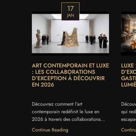
17
JAN
ART CONTEMPORAIN ET LUXE
LUXE 
: LES COLLABORATIONS
D’EX
D’EXCEPTION À DÉCOUVRIR
GAST
EN 2026
LUMI
Découvrez comment l'art
Découv
contemporain redéfinit le luxe en
qui redé
2026 à travers des collaborations...
escapad
Continue Reading
Contin