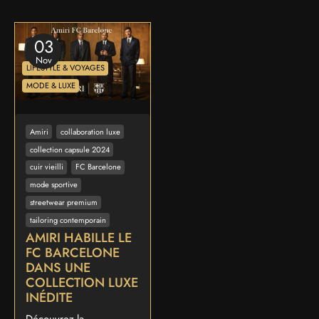
03
Nov
LIFESTYLE & VOYAGES
MODE & LUXE
Amiri
collaboration luxe
collection capsule 2024
cuir vieilli
FC Barcelone
mode sportive
streetwear premium
tailoring contemporain
AMIRI HABILLE LE
FC BARCELONE
DANS UNE
COLLECTION LUXE
INÉDITE