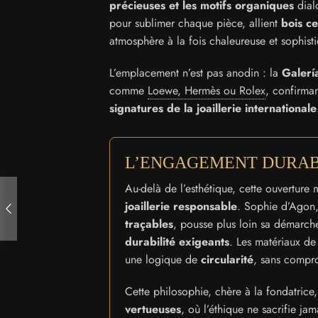
précieuses et les motifs organiques
dialo
pour sublimer chaque pièce, allient
bois ce
atmosphère à la fois chaleureuse et sophist
L’emplacement n’est pas anodin : la
Galerí
comme
Loewe, Hermès ou Rolex
, confirma
signatures de la joaillerie internationale
L’ENGAGEMENT DURABL
Au-delà de l’esthétique, cette ouvertur
joaillerie responsable
. Sophie d’Agon, 
traçables
, pousse plus loin sa démarc
durabilité exigeants
. Les matériaux de
une logique de
circularité
, sans compro
Cette philosophie, chère à la fondatrice
vertueuses
, où l’éthique ne sacrifie ja