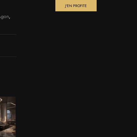
J'EN PROFITE
Agon
,
12
JAN