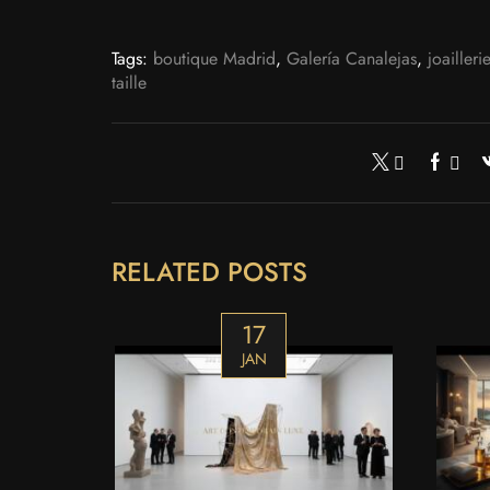
Tags:
boutique Madrid
,
Galería Canalejas
,
joailleri
taille
RELATED POSTS
17
JAN