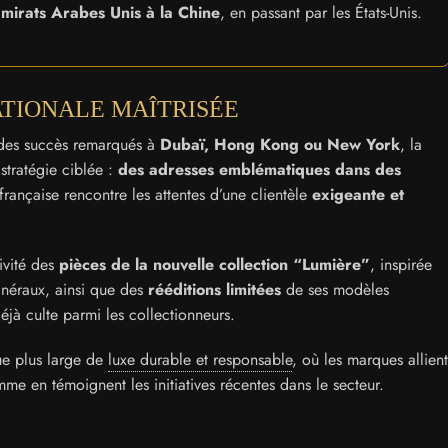
mirats Arabes Unis à la Chine
, en passant par les États-Unis.
ATIONALE MAÎTRISÉE
 des succès remarqués à
Dubaï, Hong Kong ou New York
, la
tratégie ciblée :
des adresses emblématiques dans des
a française rencontre les attentes d’une clientèle
exigeante et
ivité des
pièces de la nouvelle collection “Lumière”
, inspirée
minéraux, ainsi que des
rééditions limitées
de ses modèles
déjà culte parmi les collectionneurs.
ue plus large de
luxe durable et responsable
, où les marques allient
mme en témoignent les initiatives récentes dans le secteur.