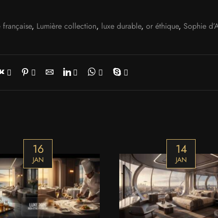
e française
,
Lumière collection
,
luxe durable
,
or éthique
,
Sophie d’
16
14
JAN
JAN