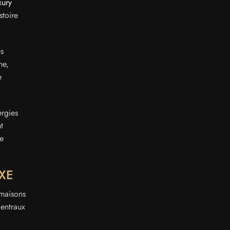
xury
stoire
es
he,
e
ergies
t
se
XE
 maisons
centraux