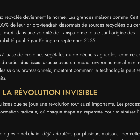
eux recyclés deviennent la norme. Les grandes maisons comme Carti
0% de leur or proviendrait désormais de sources recyclées ou cert
’inscrit dans une volonté de transparence totale sur l’origine des
urabilité publié par Kering en septembre 2025.
bres à base de protéines végétales ou de déchets agricoles, comme ce
t de créer des tissus luxueux avec un impact environnemental mini
 des salons professionnels, montrent comment la technologie peut se
its.
 LA RÉVOLUTION INVISIBLE
 coulisses que se joue une révolution tout aussi importante. Les proce
sformation radicale, où chaque étape est repensée pour minimiser l
hnologies blockchain, déjà adoptées par plusieurs maisons, permette