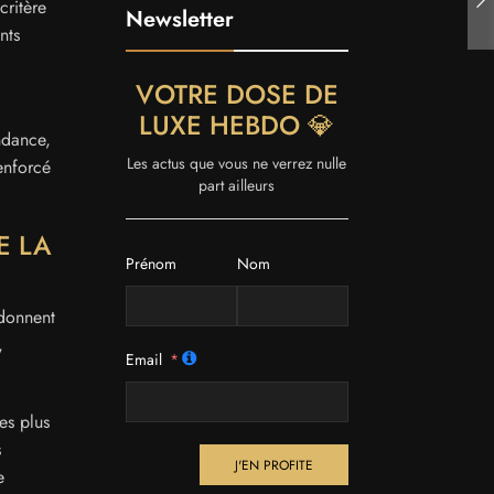
critère
Newsletter
nts
VOTRE DOSE DE
LUXE HEBDO 💎
ndance,
Les actus que vous ne verrez nulle
enforcé
part ailleurs
E LA
Prénom
Nom
ndonnent
,
Email
es plus
s
J'EN PROFITE
e