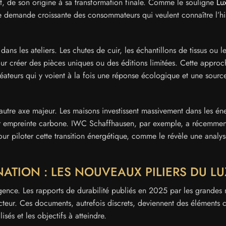
, de son origine à sa transformation finale. Comme le souligne
Lu
e demande croissante des consommateurs qui veulent connaître l’hi
s les ateliers. Les chutes de cuir, les échantillons de tissus ou l
ur créer des pièces uniques ou des éditions limitées. Cette approc
réateurs qui y voient à la fois une réponse écologique et une sourc
 autre axe majeur. Les maisons investissent massivement dans les én
leur empreinte carbone. IWC Schaffhausen, par exemple, a récemmen
r piloter cette transition énergétique, comme le révèle une analy
TION : LES NOUVEAUX PILIERS DU LU
igence. Les rapports de durabilité publiés en 2025 par les grandes
eur. Ces documents, autrefois discrets, deviennent des éléments 
isés et les objectifs à atteindre.