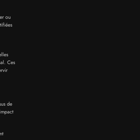
er ou
ifiées
lles
mal. Ces
rvir
ssus de
’impact
nt