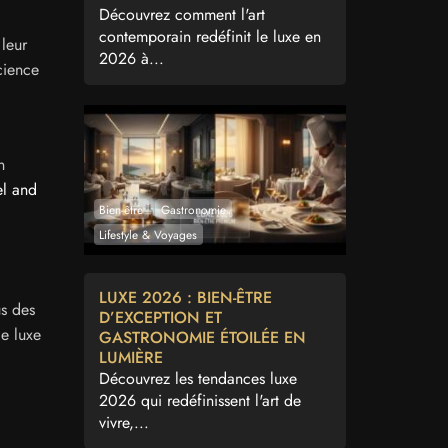
Découvrez comment l'art
contemporain redéfinit le luxe en
 leur
2026 à...
cience
n
el and
Bien-être
Gastronomie
Lifestyle & Voyages
LUXE 2026 : BIEN-ÊTRE
us des
D’EXCEPTION ET
le luxe
GASTRONOMIE ÉTOILÉE EN
LUMIÈRE
Découvrez les tendances luxe
2026 qui redéfinissent l'art de
vivre,...