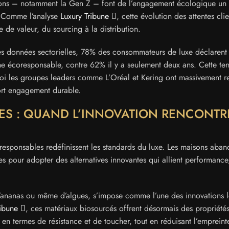
tions – notamment la Gen Z – font de l’engagement écologique un 
n. Comme l’analyse
Luxury Tribune
, cette évolution des attentes clie
 de valeur, du sourcing à la distribution.
ères données sectorielles, 78% des consommateurs de luxe déclarent
e écoresponsable, contre 62% il y a seulement deux ans. Cette te
uoi les groupes leaders comme L’Oréal et Kering ont massivement r
fort engagement durable.
ES : QUAND L’INNOVATION RENCONTR
responsables redéfinissent les standards du luxe. Les maisons aba
s pour adopter des alternatives innovantes qui allient performance
d’ananas ou même d’algues, s’impose comme l’une des innovations l
ribune
, ces matériaux biosourcés offrent désormais des propriété
 en termes de résistance et de toucher, tout en réduisant l’empreint