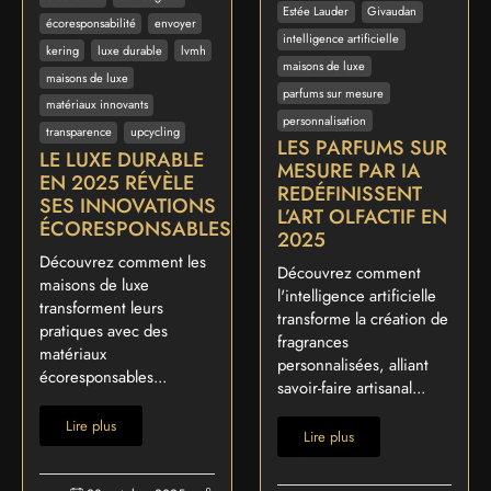
Estée Lauder
Givaudan
écoresponsabilité
envoyer
intelligence artificielle
kering
luxe durable
lvmh
maisons de luxe
maisons de luxe
parfums sur mesure
matériaux innovants
personnalisation
transparence
upcycling
LES PARFUMS SUR
LE LUXE DURABLE
MESURE PAR IA
EN 2025 RÉVÈLE
REDÉFINISSENT
SES INNOVATIONS
L’ART OLFACTIF EN
ÉCORESPONSABLES
2025
Découvrez comment les
Découvrez comment
maisons de luxe
l'intelligence artificielle
transforment leurs
transforme la création de
pratiques avec des
fragrances
matériaux
personnalisées, alliant
écoresponsables...
savoir-faire artisanal...
Lire plus
Lire plus