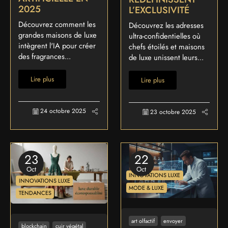
2025
L’EXCLUSIVITÉ
Découvrez comment les
Découvrez les adresses
grandes maisons de luxe
ultra-confidentielles où
intègrent l'IA pour créer
chefs étoilés et maisons
des fragrances...
de luxe unissent leurs...
Lire plus
Lire plus
24 octobre 2025
23 octobre 2025
23
22
Oct
Oct
INNOVATIONS LUXE
INNOVATIONS LUXE
MODE & LUXE
TENDANCES
art olfactif
envoyer
blockchain
cuir végétal