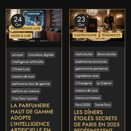
24
23
Oct
Oct
INNOVATIONS LUXE
GASTRONOMIE
TENDANCES
MODE & LUXE
chefs étoilés
dîners étoilés
envoyer
innovation digitale
expériences exclusives
intelligence artificielle
gastronomie parisienne
L'Oréal Luxe
ingrédients rares
maisons de luxe
L'Orangerie
Le Gabriel
parfumerie haut de gamme
maisons de luxe
parfums sur mesure
menus sur-mesure
Yves Saint Laurent
LA PARFUMERIE
Paris 2025
Trente-Trois
HAUT DE GAMME
LES DÎNERS
ADOPTE
ÉTOILÉS SECRETS
L’INTELLIGENCE
DE PARIS EN 2025
ARTIFICIELLE EN
REDÉFINISSENT