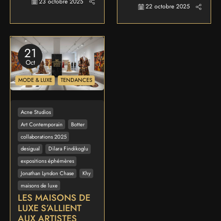
23 octobre 2025
22 octobre 2025
21
Oct
MODE & LUXE
TENDANCES
Acne Studios
Art Contemporain
Botter
collaborations 2025
desigual
Dilara Findikoglu
expositions éphémères
Jonathan Lyndon Chase
Khy
maisons de luxe
LES MAISONS DE
LUXE S’ALLIENT
AUX ARTISTES