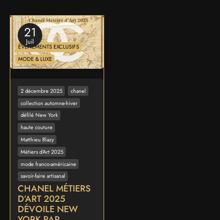
21
Juil
ÉVÉNEMENTS EXCLUSIFS
MODE & LUXE
2 décembre 2025
chanel
collection automne-hiver
défilé New York
haute couture
Matthieu Blazy
Métiers d'Art 2025
mode franco-américaine
savoir-faire artisanal
CHANEL MÉTIERS
D’ART 2025
DÉVOILE NEW
YORK PAR