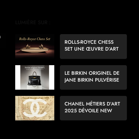
LUMIÈRE SUR :
ROLLS-ROYCE CHESS
SET UNE ŒUVRE D’ART
POUR LES AMATEURS
D’ÉCHECS
LE BIRKIN ORIGINEL DE
JANE BIRKIN PULVÉRISE
LES RECORDS À 8,6
MILLIONS D’EUROS
CHANEL MÉTIERS D’ART
2025 DÉVOILE NEW
YORK PAR MATTHIEU
BLAZY