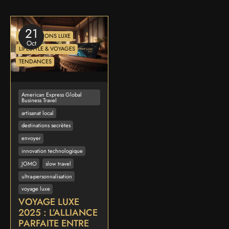
21
INNOVATIONS LUXE
Oct
LIFESTYLE & VOYAGES
TENDANCES
American Express Global
Business Travel
artisanat local
destinations secrètes
envoyer
innovation technologique
JOMO
slow travel
ultra-personnalisation
voyage luxe
VOYAGE LUXE
2025 : L’ALLIANCE
PARFAITE ENTRE