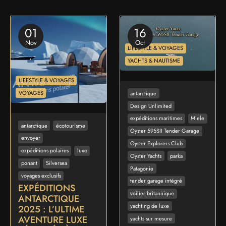
01
16
Nov
Oct
LIFESTYLE & VOYAGES
YACHTS & NAUTISME
LIFESTYLE & VOYAGES
VOYAGES
antarctique
Design Unlimited
expéditions maritimes
Miele
antarctique
écotourisme
Oyster 595SII Tender Garage
envoyer
Oyster Explorers Club
expéditions polaires
luxe
Oyster Yachts
parka
ponant
Silversea
Patagonie
voyages exclusifs
tender garage intégré
EXPÉDITIONS
voilier britannique
ANTARCTIQUE
yachting de luxe
2025 : L’ULTIME
AVENTURE LUXE
yachts sur mesure