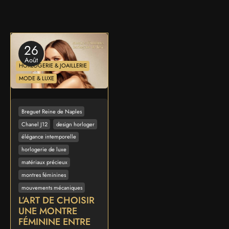
26
Août
HORLOGERIE & JOAILLERIE
MODE & LUXE
Breguet Reine de Naples
Chanel J12
design horloger
élégance intemporelle
horlogerie de luxe
matériaux précieux
montres féminines
mouvements mécaniques
L’ART DE CHOISIR
UNE MONTRE
FÉMININE ENTRE