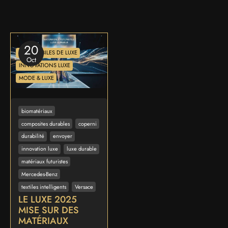
20
AUTOMOBILES DE LUXE
Oct
INNOVATIONS LUXE
MODE & LUXE
biomatériaux
composites durables
coperni
durabilité
envoyer
innovation luxe
luxe durable
matériaux futuristes
Mercedes-Benz
textiles intelligents
Versace
LE LUXE 2025
MISE SUR DES
MATÉRIAUX