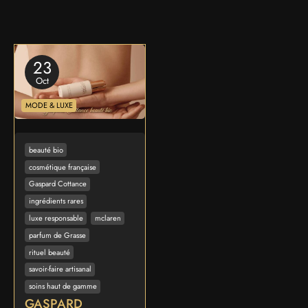
23
Oct
MODE & LUXE
beauté bio
cosmétique française
Gaspard Cottance
ingrédients rares
luxe responsable
mclaren
parfum de Grasse
rituel beauté
savoir-faire artisanal
soins haut de gamme
GASPARD