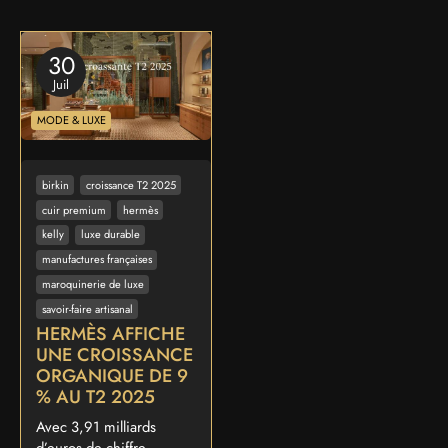
30
Juil
MODE & LUXE
birkin
croissance T2 2025
cuir premium
hermès
kelly
luxe durable
manufactures françaises
maroquinerie de luxe
savoir-faire artisanal
HERMÈS AFFICHE
UNE CROISSANCE
ORGANIQUE DE 9
% AU T2 2025
Avec 3,91 milliards