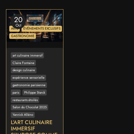
20
Oct
ARTS
ÉVÉNEMENTS EXCLUSIFS
GASTRONOMIE
art culinaire immersif
Claire Fontaine
design culinaire
expérience sensorielle
gastronomie parisienne
paris
Philippe Starck
restaurants étoilés
Salon du Chocolat 2025
Yannick Alléno
L’ART CULINAIRE
IMMERSIF