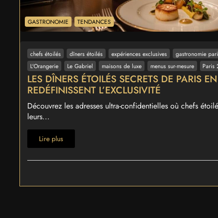
GASTRONOMIE
TENDANCES
chefs étoilés
dîners étoilés
expériences exclusives
gastronomie pari
L'Orangerie
Le Gabriel
maisons de luxe
menus sur-mesure
Paris
LES DÎNERS ÉTOILÉS SECRETS DE PARIS E
REDÉFINISSENT L’EXCLUSIVITÉ
Découvrez les adresses ultra-confidentielles où chefs étoil
leurs...
Lire plus