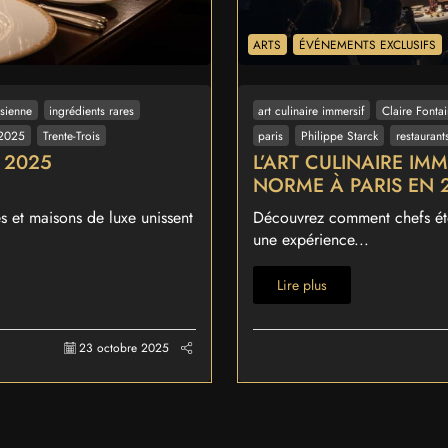
ARTS
ÉVÉNEMENTS EXCLUSIFS
sienne
ingrédients rares
art culinaire immersif
Claire Fonta
 2025
Trente-Trois
paris
Philippe Starck
restaurant
N 2025
L’ART CULINAIRE IM
NORME À PARIS EN 
és et maisons de luxe unissent
Découvrez comment chefs étoi
une expérience...
Lire plus
23 octobre 2025