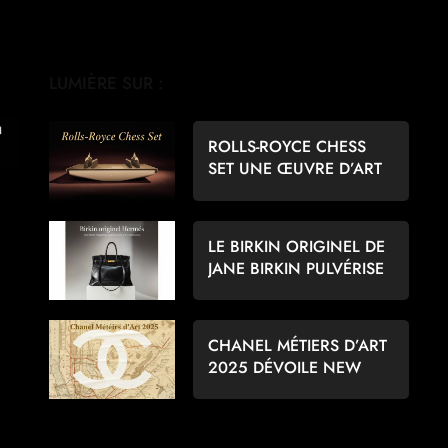
LUMIÈRE SUR :
ROLLS-ROYCE CHESS
SET UNE ŒUVRE D’ART
POUR LES AMATEURS
D’ÉCHECS
LE BIRKIN ORIGINEL DE
JANE BIRKIN PULVÉRISE
LES RECORDS À 8,6
MILLIONS D’EUROS
CHANEL MÉTIERS D’ART
2025 DÉVOILE NEW
YORK PAR MATTHIEU
BLAZY