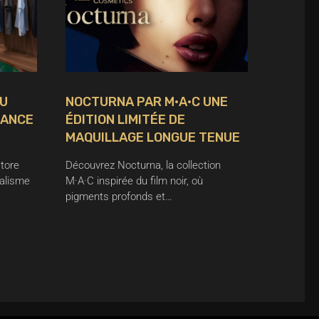
AU
NOCTURNA PAR M·A·C UNE
GANCE
ÉDITION LIMITÉE DE
MAQUILLAGE LONGUE TENUE
store
Découvrez Nocturna, la collection
malisme
M·A·C inspirée du film noir, où
pigments profonds et…