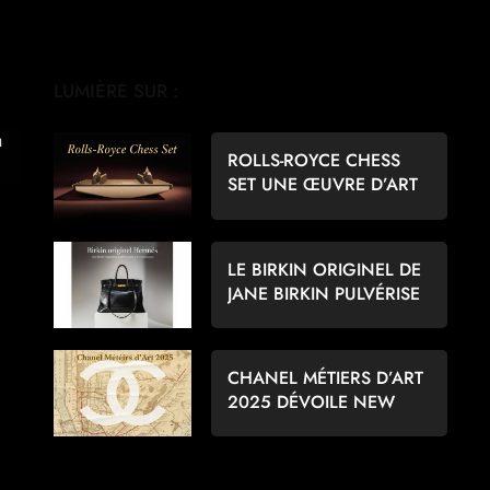
LUMIÈRE SUR :
ROLLS-ROYCE CHESS
SET UNE ŒUVRE D’ART
POUR LES AMATEURS
D’ÉCHECS
LE BIRKIN ORIGINEL DE
JANE BIRKIN PULVÉRISE
LES RECORDS À 8,6
MILLIONS D’EUROS
CHANEL MÉTIERS D’ART
2025 DÉVOILE NEW
YORK PAR MATTHIEU
BLAZY