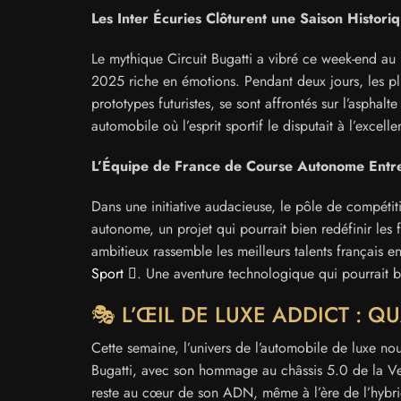
Les Inter Écuries Clôturent une Saison Histori
Le mythique Circuit Bugatti a vibré ce week-end au 
2025 riche en émotions. Pendant deux jours, les p
prototypes futuristes, se sont affrontés sur l’aspha
automobile où l’esprit sportif le disputait à l’excel
L’Équipe de France de Course Autonome Entre
Dans une initiative audacieuse, le pôle de compét
autonome, un projet qui pourrait bien redéfinir le
ambitieux rassemble les meilleurs talents français en
Sport
. Une aventure technologique qui pourrait bi
🎭 L’ŒIL DE LUXE ADDICT : 
Cette semaine, l’univers de l’automobile de luxe nous
Bugatti, avec son hommage au châssis 5.0 de la Ve
reste au cœur de son ADN, même à l’ère de l’hybrida