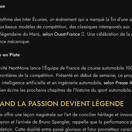
que
rythme des Inter Écuries, un événement qui a marqué la fin d’une s
lus beaux modèles de compétition, des classiques intemporels aux
lte légendaire du Mans,
selon Ouest-France
. Une célébration de la
lence mécanique.
 en Piste
itivité NextMove lance l’Équipe de France de course automobile 1
s frontières de la compétition. Présenté en début de semaine, ce p
 intelligence artificielle et en ingénierie automobile,
selon Presse 
en écrire les prochains chapitres de l’histoire du sport automobile.
QUAND LA PASSION DEVIENT LÉGENDE
 offre une leçon magistrale sur l’art de concilier héritage et innov
yron et l’arrivée de Bruno Spengler, rappelle que la performance 
tion. Cette dualité entre passé glorieux et futur prometteur caract