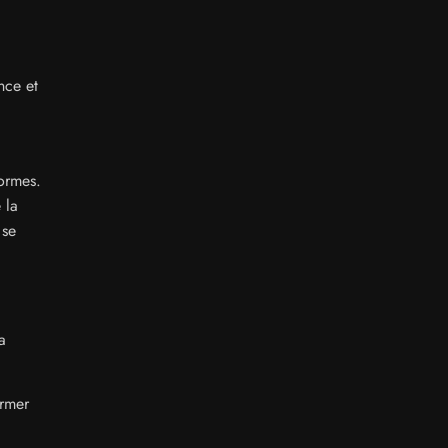
nce et
formes.
 la
 se
a
ormer