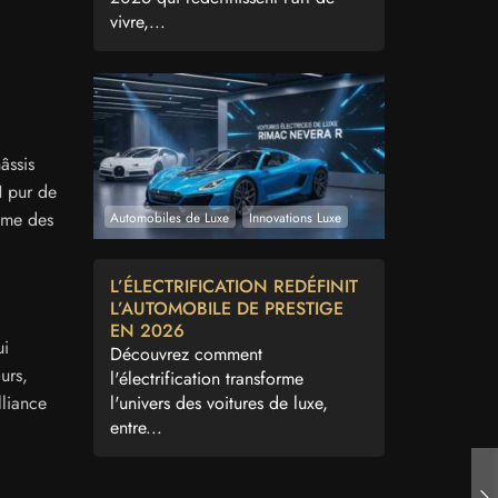
vivre,...
âssis
N pur de
time des
Automobiles de Luxe
Innovations Luxe
L’ÉLECTRIFICATION REDÉFINIT
L’AUTOMOBILE DE PRESTIGE
EN 2026
ui
Découvrez comment
urs,
l'électrification transforme
l'univers des voitures de luxe,
lliance
entre...