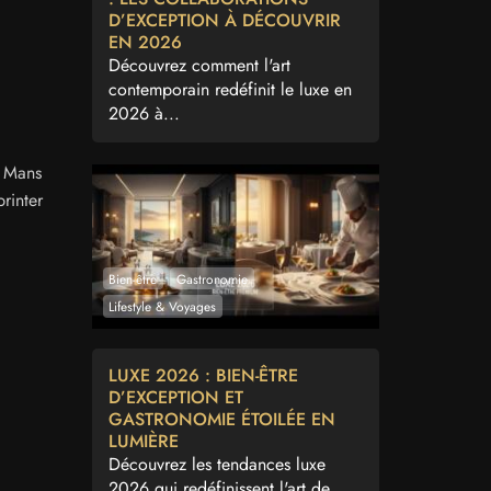
D’EXCEPTION À DÉCOUVRIR
EN 2026
Découvrez comment l'art
contemporain redéfinit le luxe en
2026 à...
u Mans
rinter
Bien-être
Gastronomie
Lifestyle & Voyages
LUXE 2026 : BIEN-ÊTRE
D’EXCEPTION ET
GASTRONOMIE ÉTOILÉE EN
LUMIÈRE
Découvrez les tendances luxe
2026 qui redéfinissent l'art de