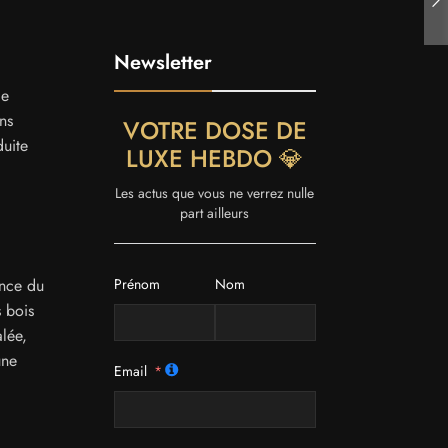
Newsletter
le
ns
VOTRE DOSE DE
duite
LUXE HEBDO 💎
Les actus que vous ne verrez nulle
part ailleurs
Prénom
Nom
ence du
s bois
lée,
une
Email