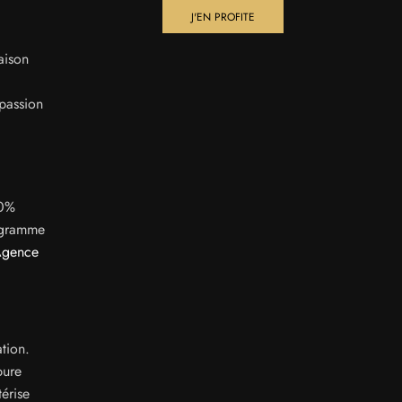
J'EN PROFITE
aison
 passion
00%
rogramme
Agence
ation.
pure
érise