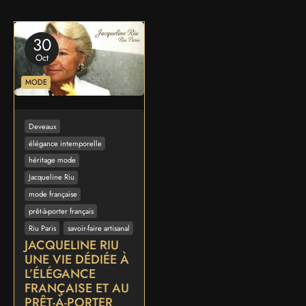
30
Oct
MODE
Deveaux
élégance intemporelle
héritage mode
Jacqueline Riu
mode française
prêt-à-porter français
Riu Paris
savoir-faire artisanal
JACQUELINE RIU
UNE VIE DÉDIÉE À
L’ÉLÉGANCE
FRANÇAISE ET AU
PRÊT-À-PORTER